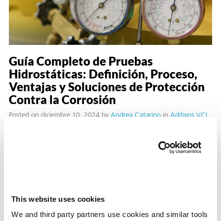
Guía Completo de Pruebas
Hidrostáticas: Definición, Proceso,
Ventajas y Soluciones de Protección
or
Contra la Corrosión
do de
Posted on diciembre 10, 2024
by
Andrea Catarino
in
Aditivos VCI
¿Qué son las Pruebas Hidrostáticas? Las pruebas
hidrostáticas son una técnica utilizada para verificar la
durabilidad de recipientes a presión y otros equipos. Son
esenciales para detectar fugas y garantizar la integridad
estructural de estos componentes. Este procedimiento
consiste en llenar los elementos con agua y someterlos a
This website uses cookies
presión, lo que permite a las industrias
We and third party partners use cookies and similar tools