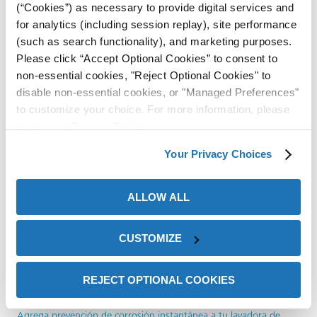
about Guía Com
(“Cookies”) as necessary to provide digital services and
Lee más
…
for analytics (including session replay), site performance
(such as search functionality), and marketing purposes.
Please click “Accept Optional Cookies” to consent to
non-essential cookies, "Reject Optional Cookies" to
disable non-essential cookies, or "Managed Preferences"
to customize your choice. For more information, please
Publicación Recientes
review our
Privacy Policy
.
Your Privacy Choices
Por Qué las Soluciones Limpiadoras de Metales de Baja Espuma
Son Importantes en la Manufactura Moderna
Cómo Elegir Lavadora Ultrasónica de Piezas Adecuada para
ALLOW ALL
Limpieza Industrial
AQs)
Prevención de Fallas en la Señalización del Metro Mediante
CUSTOMIZE
Protección Contra la Corrosión en Componentes Electrónicos
Protección de los Sistemas de Enfriamiento en Centros de Datos
REJECT OPTIONAL COOKIES
de IA: Prevención de la Corrosión en Infraestructura de IA
Agrega prevención de corrosión instantánea a tu lavadora de