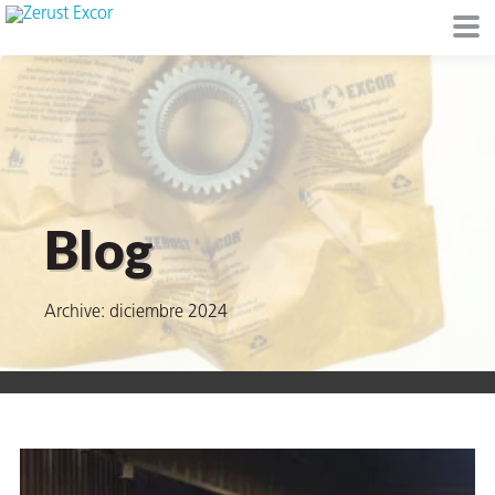
de
Blog
I)
Archive: diciembre 2024
io Ambiente
I
raft