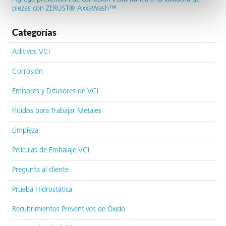
piezas con ZERUST® AxxaWash™
Categorías
Aditivos VCI
ba?
Corrosión
Emisores y Difusores de VCI
Fluidos para Trabajar Metales
Limpieza
Películas de Embalaje VCI
Pregunta al cliente
Prueba Hidrostática
Recubrimientos Preventivos de Óxido