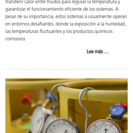
transferir calor entre fluidos para regular la temperatura y
ión
garantizar el funcionamiento eficiente de los sistemas. A
pesar de su importancia, estos sistemas a usualmente operan
en entornos desafiantes, donde la exposición a la humedad,
las temperaturas fluctuantes y los productos químicos
corrosivos
about Guía Int
Lee más
…
cas
echo
riores
de Óxido
ial