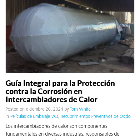
 VCI
ivos e
antes
dustriales
Guía Integral para la Protección
contra la Corrosión en
Intercambiadores de Calor
antes
Posted on diciembre 20, 2024
by
Tom White
bado de
in
Películas de Embalaje VCI
Recubrimientos Preventivos de Óxido
Los intercambiadores de calor son componentes
fundamentales en diversas industrias, responsables de