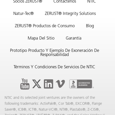
Socios ZERUST®
Contáctenos
NTIC
Natur-Tec®
ZERUST® Integrity Solutions
ZERUST® Productos de Consumo
Blog
Mapa Del Sitio
Garantía
Prototipo Producto Y Ejemplo De Exoneración De
Responsabilidad
Términos Y Condiciones De Servicios De NTIC
NTIC and its selected joint ventures are the owners of the
following trademarks: ActivPak®, Cor Tab®, EXCOR®, Flange
Saver®, ICB®, ICT®, Natur-VCI®, NTI®, Plastabs®, Z-CIS®,