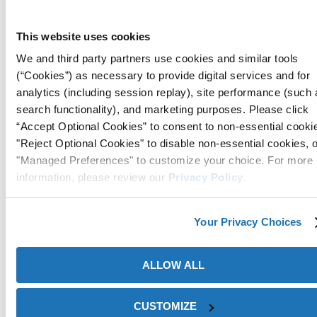
(d) vender, prestar, rentar, revender, arrendar, sublicenciar o
transferir cualquiera de los derechos que se le conceden con
This website uses cookies
respecto a los servicios a terceros;
We and third party partners use cookies and similar tools
(e) remover, obscurecer o alterar cualquier derecho de
(“Cookies”) as necessary to provide digital services and for
propiedad perteneciente a los servicios;
analytics (including session replay), site performance (such 
search functionality), and marketing purposes. Please click
(f) usar los servicios para: (i) participar en cualquier actividad
“Accept Optional Cookies” to consent to non-essential cooki
fraudulenta o ilegal; (ii) almacenar o transmitir contenido
"Reject Optional Cookies" to disable non-essential cookies, 
inapropiado, tal como contenido que: (1) Sea ilegal,
"Managed Preferences" to customize your choice. For more
difamatorio, amenazador, pornográfico, abusivo,
information, please review our
Privacy Policy
.
calumnioso, o material objetable de cualquier naturaleza o
forma, (2) que contenga cualquier material que aliente
Your Privacy Choices
conductas que puedan constituir una ofensa criminal, o (3)
que viole los derechos de propiedad intelectual o los
ALLOW ALL
derechos de publicidad o privacidad de otros; (iv) almacenar
o transmitir cualquier contenido que contenga o sea usado
para iniciar un ataque de denegación de servicio, virus de
CUSTOMIZE