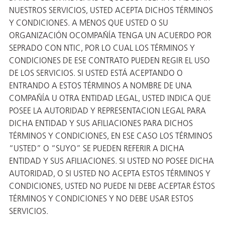
ión
NUESTROS SERVICIOS, USTED ACEPTA DICHOS TÉRMINOS
Y CONDICIONES. A MENOS QUE USTED O SU
ORGANIZACIÓN OCOMPAÑÍA TENGA UN ACUERDO POR
SEPRADO CON NTIC, POR LO CUAL LOS TÉRMINOS Y
CONDICIONES DE ESE CONTRATO PUEDEN REGIR EL USO
DE LOS SERVICIOS. SI USTED ESTÁ ACEPTANDO O
ENTRANDO A ESTOS TÉRMINOS A NOMBRE DE UNA
cas
COMPAÑÍA U OTRA ENTIDAD LEGAL, USTED INDICA QUE
POSEE LA AUTORIDAD Y REPRESENTACION LEGAL PARA
echo
DICHA ENTIDAD Y SUS AFILIACIONES PARA DICHOS
riores
TÉRMINOS Y CONDICIONES, EN ESE CASO LOS TÉRMINOS
de Óxido
“USTED” O “SUYO” SE PUEDEN REFERIR A DICHA
ENTIDAD Y SUS AFILIACIONES. SI USTED NO POSEE DICHA
AUTORIDAD, O SI USTED NO ACEPTA ESTOS TÉRMINOS Y
CONDICIONES, USTED NO PUEDE NI DEBE ACEPTAR ÉSTOS
ial
TÉRMINOS Y CONDICIONES Y NO DEBE USAR ESTOS
SERVICIOS.