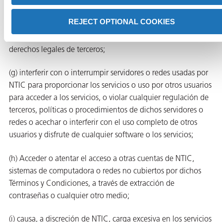
software u otros códigos computacionales, archivos o
programas dañinos o perjudiciales, tales como caballos de
REJECT OPTIONAL COOKIES
Troya, gusanos, bombas de tiempo, cancelbots, o spyware; o
(v) abusar, acosar, acechar o cualquier cosa que viole los
derechos legales de terceros;
(g) interferir con o interrumpir servidores o redes usadas por
NTIC para proporcionar los servicios o uso por otros usuarios
para acceder a los servicios, o violar cualquier regulación de
terceros, políticas o procedimientos de dichos servidores o
redes o acechar o interferir con el uso completo de otros
usuarios y disfrute de cualquier software o los servicios;
(h) Acceder o atentar el acceso a otras cuentas de NTIC,
sistemas de computadora o redes no cubiertos por dichos
Términos y Condiciones, a través de extracción de
contraseñas o cualquier otro medio;
(i) causa, a discreción de NTIC, carga excesiva en los servicios