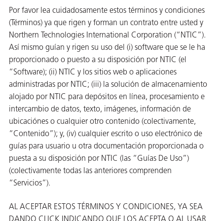
Por favor lea cuidadosamente estos términos y condiciones
 VCI
(Términos) ya que rigen y forman un contrato entre usted y
ivos e
Northern Technologies International Corporation (“NTIC”).
Así mismo guían y rigen su uso del (i) software que se le ha
proporcionado o puesto a su disposición por NTIC (el
antes
“Software); (ii) NTIC y los sitios web o aplicaciones
administradas por NTIC; (iii) la solución de almacenamiento
dustriales
alojado por NTIC para depósitos en línea, procesamiento e
intercambio de datos, texto, imágenes, información de
ubicaciónes o cualquier otro contenido (colectivamente,
“Contenido”); y, (iv) cualquier escrito o uso electrónico de
guías para usuario u otra documentación proporcionada o
puesta a su disposición por NTIC (las “Guías De Uso”)
antes
(colectivamente todas las anteriores comprenden
bado de
“Servicios”).
AL ACEPTAR ESTOS TÉRMINOS Y CONDICIONES, YA SEA
DANDO CLICK INDICANDO QUE LOS ACEPTA O AL USAR