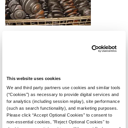
ión
Calculadora de Costos por Corrosión
Descubre cuánto le está costando la corrosión.
cas
echo
Calcule los Costos
riores
This website uses cookies
de Óxido
We and third party partners use cookies and similar tools
(“Cookies”) as necessary to provide digital services and
for analytics (including session replay), site performance
(such as search functionality), and marketing purposes.
ial
Please click “Accept Optional Cookies” to consent to
non-essential cookies, "Reject Optional Cookies" to