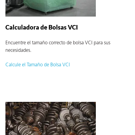
 VCI
ivos e
Calculadora de Bolsas VCI
antes
Encuentre el tamaño correcto de bolsa VCI para sus
necesidades.
dustriales
Calcule el Tamaño de Bolsa VCI
antes
bado de