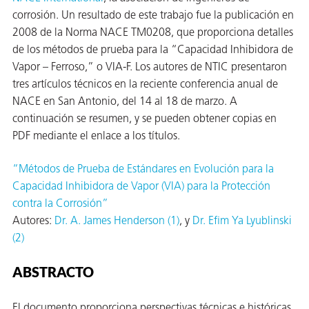
corrosión. Un resultado de este trabajo fue la publicación en
 VCI
2008 de la Norma NACE TM0208, que proporciona detalles
ivos e
de los métodos de prueba para la “Capacidad Inhibidora de
Vapor – Ferroso,” o VIA-F. Los autores de NTIC presentaron
tres artículos técnicos en la reciente conferencia anual de
antes
NACE en San Antonio, del 14 al 18 de marzo. A
continuación se resumen, y se pueden obtener copias en
dustriales
PDF mediante el enlace a los títulos.
“Métodos de Prueba de Estándares en Evolución para la
Capacidad Inhibidora de Vapor (VIA) para la Protección
contra la Corrosión”
Autores:
Dr. A. James Henderson (1)
, y
Dr. Efim Ya Lyublinski
antes
(2)
bado de
ABSTRACTO
El documento proporciona perspectivas técnicas e históricas