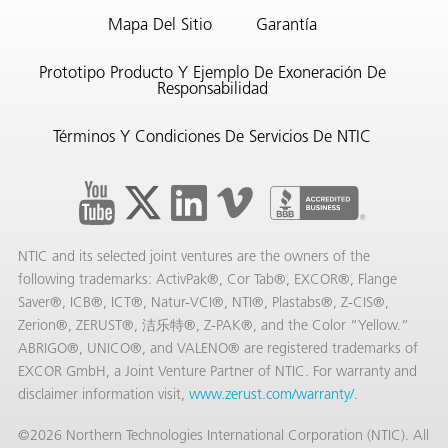
Mapa Del Sitio
Garantía
Prototipo Producto Y Ejemplo De Exoneración De
Responsabilidad
Términos Y Condiciones De Servicios De NTIC
NTIC and its selected joint ventures are the owners of the
following trademarks: ActivPak®, Cor Tab®, EXCOR®, Flange
Saver®, ICB®, ICT®, Natur-VCI®, NTI®, Plastabs®, Z-CIS®,
Zerion®, ZERUST®, 洁乐特®, Z-PAK®, and the Color “Yellow.”
ABRIGO®, UNICO®, and VALENO® are registered trademarks of
EXCOR GmbH, a Joint Venture Partner of NTIC. For warranty and
disclaimer information visit,
www.zerust.com/warranty/
.
©2026 Northern Technologies International Corporation (NTIC). All