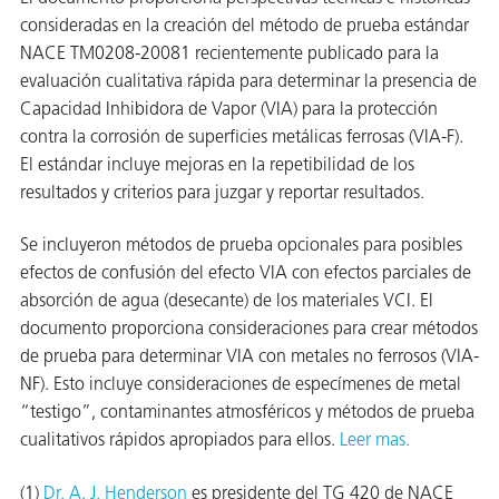
ión
consideradas en la creación del método de prueba estándar
NACE TM0208-20081 recientemente publicado para la
evaluación cualitativa rápida para determinar la presencia de
Capacidad Inhibidora de Vapor (VIA) para la protección
contra la corrosión de superficies metálicas ferrosas (VIA-F).
El estándar incluye mejoras en la repetibilidad de los
resultados y criterios para juzgar y reportar resultados.
cas
Se incluyeron métodos de prueba opcionales para posibles
echo
efectos de confusión del efecto VIA con efectos parciales de
riores
absorción de agua (desecante) de los materiales VCI. El
documento proporciona consideraciones para crear métodos
de Óxido
de prueba para determinar VIA con metales no ferrosos (VIA-
NF). Esto incluye consideraciones de especímenes de metal
“testigo”, contaminantes atmosféricos y métodos de prueba
ial
cualitativos rápidos apropiados para ellos.
Leer mas.
(1)
Dr. A. J. Henderson
es presidente del TG 420 de NACE