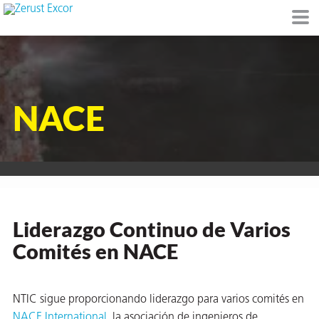
NACE
de
I)
Liderazgo Continuo de Varios
io Ambiente
Comités en NACE
I
NTIC sigue proporcionando liderazgo para varios comités en
raft
NACE International
, la asociación de ingenieros de