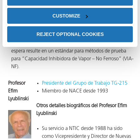
años resultó en la publicación en 2008 de la Norma
NACE
TM0208-2008
del método de prueba para
CUSTOMIZE
“Capacidad Inhibidora de Vapor – Ferroso,” o VIA-F.
El Grupo de Tareas TG-420 (dentro del STG-61), presidido
REJECT OPTIONAL COOKIES
por Jim Henderson, se formó recientemente y se reunió
por primera vez este año. Comienzan un proceso que se
espera resulte en un estándar para métodos de prueba
para “Capacidad Inhibidora de Vapor – No Ferroso” (VIA-
NF).
Profesor
Presidente del Grupo de Trabajo TG-215
Efim
Miembro de NACE desde 1993
Lyublinski
Otros detalles biográficos del Profesor Efim
Lyublinski
Su servicio a NTIC desde 1988 ha sido
como Vicepresidente y Director de Nuevas