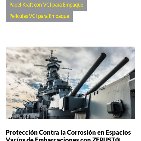
Papel Kraft con VCI para Empaque
 VCI
Películas VCI para Empaque
ivos e
antes
dustriales
antes
bado de
Protección Contra la Corrosión en Espacios
Vacíos de Embarcaciones con ZERUST®