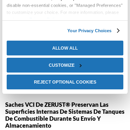
disable non-essential cookies, or "Managed Preferences"
to customize your choice. For more information, please
review our
Privacy Policy
.
Your Privacy Choices
ALLOW ALL
CUSTOMIZE
REJECT OPTIONAL COOKIES
Saches VCI De ZERUST® Preservan Las
Superficies Internas De Sistemas De Tanques
De Combustible Durante Su Envío Y
Almacenamiento