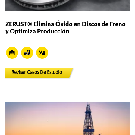
ZERUST® Elimina Óxido en Discos de Freno
y Optimiza Producción
or
do de
Revisar Casos De Estudio