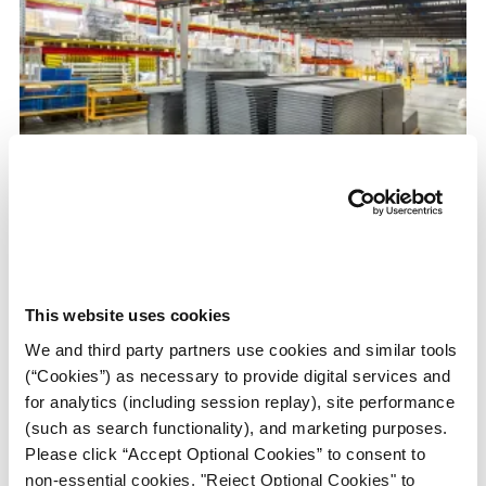
Papel VCI De ZERUST® Protege Hojas De
Acero Contra Corrosión Durante
This website uses cookies
Almacenaje Por Inventario
We and third party partners use cookies and similar tools
(“Cookies”) as necessary to provide digital services and
for analytics (including session replay), site performance
(such as search functionality), and marketing purposes.
Please click “Accept Optional Cookies” to consent to
Revisar Casos De Estudio
non-essential cookies, "Reject Optional Cookies" to