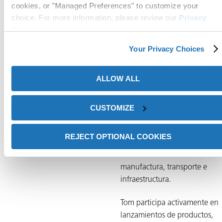
cookies, or "Managed Preferences" to customize your
portafolio global de producto
choice. For more information, please review our
Privacy
ZERUST®, incluyendo película
Policy
.
sostenibles de empaque VCI,
recubrimientos preventivos co
Your Privacy Choices
la corrosión y soluciones de
limpieza industrial. Trabaja
ALLOW ALL
estrechamente con equipos
técnicos, líderes de ventas y s
internacionales para garantiza
CUSTOMIZE
que el posicionamiento de los
productos se alinee con
REJECT OPTIONAL COOKIES
aplicaciones reales y necesida
de los clientes en industrias 
manufactura, transporte e
infraestructura.
Tom participa activamente en
lanzamientos de productos,