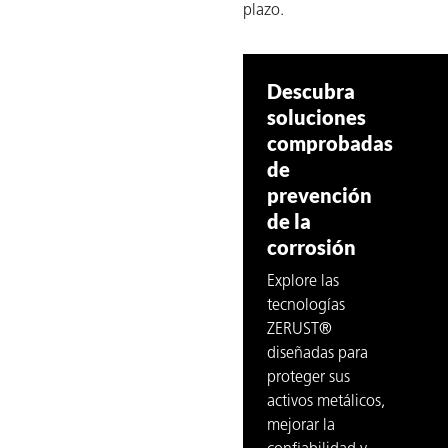
plazo.
Descubra
soluciones
comprobadas
de
prevención
de la
corrosión
Explore las
tecnologías
ZERUST®
diseñadas para
proteger sus
activos metálicos,
mejorar la