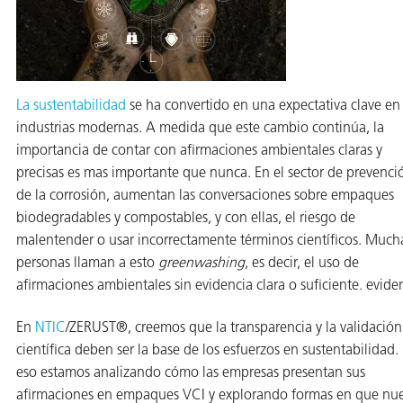
ión
La sustentabilidad
se ha convertido en una expectativa clave en 
industrias modernas. A medida que este cambio continúa, la
importancia de contar con afirmaciones ambientales claras y
cas
precisas es mas importante que nunca. En el sector de prevenci
de la corrosión, aumentan las conversaciones sobre empaques
echo
biodegradables y compostables, y con ellas, el riesgo de
riores
malentender o usar incorrectamente términos científicos. Much
personas llaman a esto
greenwashing
, es decir, el uso de
de Óxido
afirmaciones ambientales sin evidencia clara o suficiente. evide
En
NTIC
/ZERUST®, creemos que la transparencia y la validación
ial
científica deben ser la base de los esfuerzos en sustentabilidad.
eso estamos analizando cómo las empresas presentan sus
afirmaciones en empaques VCI y explorando formas en que nue