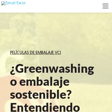
de
I)
PELÍCULAS DE EMBALAJE VCI
¿Greenwashing
o embalaje
io Ambiente
sostenible?
I
Entendiendo
raft