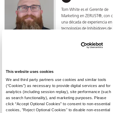
Tom White es el Gerente de
Marketing en ZERUST®, con c
una década de experiencia en
tecnologías de Inhibidores de
Corrosión en Fase Vapor (VCI)
soluciones de prevención de l
corrosión. Cuenta con una
licenciatura en marketing de S
Cloud State University y se
especializa en traducir soluci
This website uses cookies
técnicas complejas en mensaj
claros y efectivos para audienc
We and third party partners use cookies and similar tools
(“Cookies”) as necessary to provide digital services and for
industriales.
analytics (including session replay), site performance (such
En su función, Tom lidera
as search functionality), and marketing purposes. Please
click “Accept Optional Cookies” to consent to non-essential
iniciativas estratégicas de
cookies, "Reject Optional Cookies" to disable non-essential
marketing que promueven el