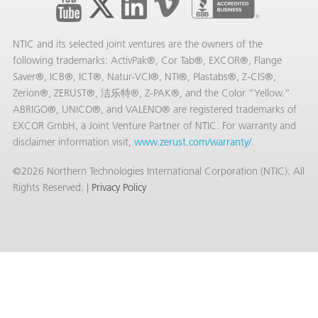
NTIC and its selected joint ventures are the owners of the
following trademarks: ActivPak®, Cor Tab®, EXCOR®, Flange
Saver®, ICB®, ICT®, Natur-VCI®, NTI®, Plastabs®, Z-CIS®,
Zerion®, ZERUST®, 洁乐特®, Z-PAK®, and the Color “Yellow.”
ABRIGO®, UNICO®, and VALENO® are registered trademarks of
EXCOR GmbH, a Joint Venture Partner of NTIC. For warranty and
disclaimer information visit,
www.zerust.com/warranty/
.
©2026 Northern Technologies International Corporation (NTIC). All
Rights Reserved. |
Privacy Policy