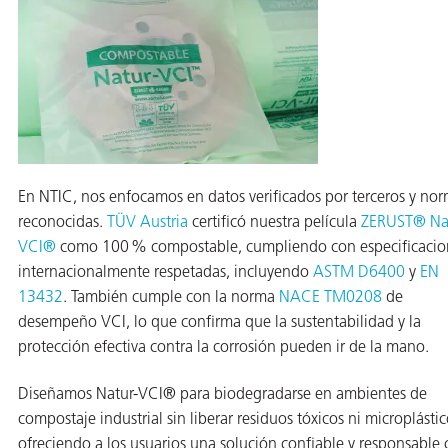
ba?
En NTIC, nos enfocamos en datos verificados por terceros y no
reconocidas.
TÜV Austria
certificó nuestra película
ZERUST® Na
VCI®
como 100 % compostable, cumpliendo con especificacio
internacionalmente respetadas, incluyendo
ASTM D6400
y
EN
13432
. También cumple con la norma
NACE TM0208
de
desempeño VCI, lo que confirma que la sustentabilidad y la
protección efectiva contra la corrosión pueden ir de la mano.
Diseñamos Natur-VCI® para biodegradarse en ambientes de
compostaje industrial sin liberar residuos tóxicos ni microplástic
ofreciendo a los usuarios una solución confiable y responsable