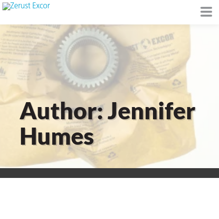
de
Author: Jennifer
I)
Humes
io Ambiente
I
raft