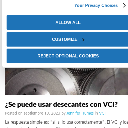
Your Privacy Choices
ALLOW ALL
CUSTOMIZE
REJECT OPTIONAL COOKIES
¿Se puede usar desecantes con VCI?
Posted on septiembre 13, 2023
by
Jennifer Humes
in
VCI
La respuesta simple es: “sí, si lo usa correctamente”. El VCI y lo