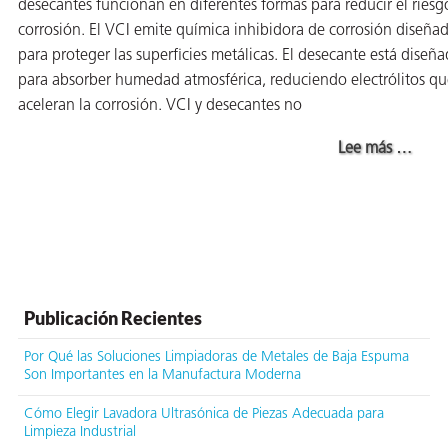
desecantes funcionan en diferentes formas para reducir el riesg
corrosión. El VCI emite química inhibidora de corrosión diseña
para proteger las superficies metálicas. El desecante está diseñ
para absorber humedad atmosférica, reduciendo electrólitos qu
aceleran la corrosión. VCI y desecantes no
about ¿
Lee más
…
Publicación Recientes
Por Qué las Soluciones Limpiadoras de Metales de Baja Espuma
Son Importantes en la Manufactura Moderna
Cómo Elegir Lavadora Ultrasónica de Piezas Adecuada para
Limpieza Industrial