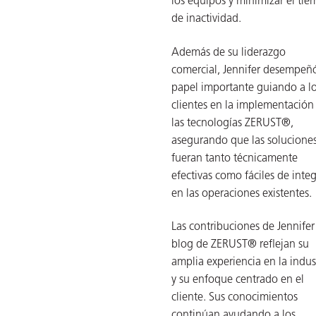
los equipos y minimizar el ti
de inactividad.
Además de su liderazgo
comercial, Jennifer desempeñ
papel importante guiando a l
clientes en la implementación
las tecnologías ZERUST®,
asegurando que las solucione
fueran tanto técnicamente
efectivas como fáciles de integ
en las operaciones existentes.
AQs)
Las contribuciones de Jennifer
blog de ZERUST® reflejan su
amplia experiencia en la indus
y su enfoque centrado en el
cliente. Sus conocimientos
continúan ayudando a los