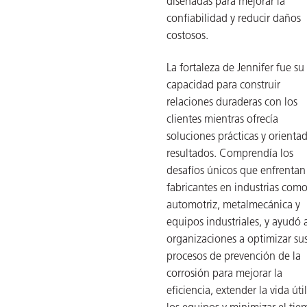
diseñadas para mejorar la
confiabilidad y reducir daños
costosos.
La fortaleza de Jennifer fue su
capacidad para construir
relaciones duraderas con los
clientes mientras ofrecía
or
soluciones prácticas y orienta
do de
resultados. Comprendía los
desafíos únicos que enfrentan
fabricantes en industrias com
automotriz, metalmecánica y
equipos industriales, y ayudó a
organizaciones a optimizar su
procesos de prevención de la
corrosión para mejorar la
eficiencia, extender la vida úti