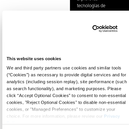
tecnologías de
prevención de la
corrosión de
ZERUST®
diseñadas para
reducir riesgos,
mejorar la
confiabilidad y
This website uses cookies
apoyar el
We and third party partners use cookies and similar tools
rendimiento a
(“Cookies”) as necessary to provide digital services and for
largo plazo.
analytics (including session replay), site performance (such
Explorar Soluciones »
as search functionality), and marketing purposes. Please
click “Accept Optional Cookies” to consent to non-essential
cookies, "Reject Optional Cookies" to disable non-essential
Articles by Jennifer Humes
cookies, or "Managed Preferences" to customize your
choice. For more information, please review our
Privacy
Policy
.