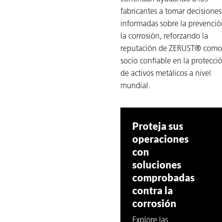
fabricantes a tomar decisiones
informadas sobre la prevenció
la corrosión, reforzando la
reputación de ZERUST® como
ba?
socio confiable en la protecci
de activos metálicos a nivel
mundial.
Proteja sus
operaciones
con
soluciones
comprobadas
contra la
corrosión
Explore las