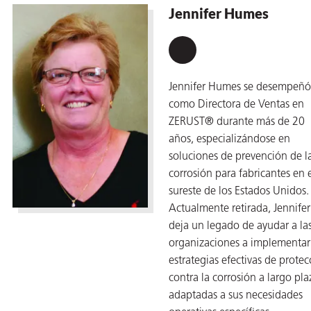
Jennifer Humes
 VCI
ivos e
Jennifer Humes se desempeñó
antes
como Directora de Ventas en
ZERUST® durante más de 20
dustriales
años, especializándose en
soluciones de prevención de l
corrosión para fabricantes en 
sureste de los Estados Unidos.
Actualmente retirada, Jennifer
deja un legado de ayudar a la
antes
organizaciones a implementar
bado de
estrategias efectivas de protec
contra la corrosión a largo pla
adaptadas a sus necesidades