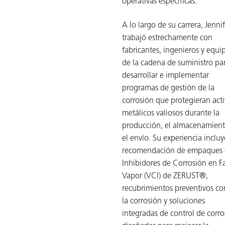
operativas específicas.
ión
A lo largo de su carrera, Jenni
trabajó estrechamente con
fabricantes, ingenieros y equi
de la cadena de suministro pa
desarrollar e implementar
programas de gestión de la
cas
corrosión que protegieran act
echo
metálicos valiosos durante la
producción, el almacenamient
riores
el envío. Su experiencia incluy
de Óxido
recomendación de empaques
Inhibidores de Corrosión en F
Vapor (VCI) de ZERUST®,
recubrimientos preventivos co
ial
la corrosión y soluciones
integradas de control de corro