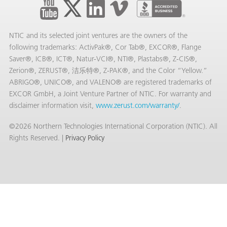
NTIC and its selected joint ventures are the owners of the
following trademarks: ActivPak®, Cor Tab®, EXCOR®, Flange
Saver®, ICB®, ICT®, Natur-VCI®, NTI®, Plastabs®, Z-CIS®,
Zerion®, ZERUST®, 洁乐特®, Z-PAK®, and the Color “Yellow.”
ABRIGO®, UNICO®, and VALENO® are registered trademarks of
EXCOR GmbH, a Joint Venture Partner of NTIC. For warranty and
disclaimer information visit,
www.zerust.com/warranty/
.
©2026 Northern Technologies International Corporation (NTIC). All
Rights Reserved. |
Privacy Policy