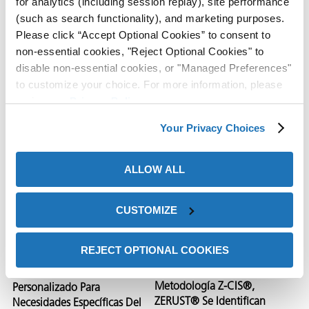
for analytics (including session replay), site performance
(such as search functionality), and marketing purposes.
Please click “Accept Optional Cookies” to consent to
non-essential cookies, "Reject Optional Cookies" to
disable non-essential cookies, or "Managed Preferences"
to customize your choice. For more information, please
review our
Privacy Policy
.
Your Privacy Choices
Estudios de Caso Relacionados
ALLOW ALL
CUSTOMIZE
REJECT OPTIONAL COOKIES
Mediante El Uso De La
Limpiador Base Agua
Metodología Z-CIS®,
Personalizado Para
ZERUST® Se Identifican
Necesidades Específicas Del