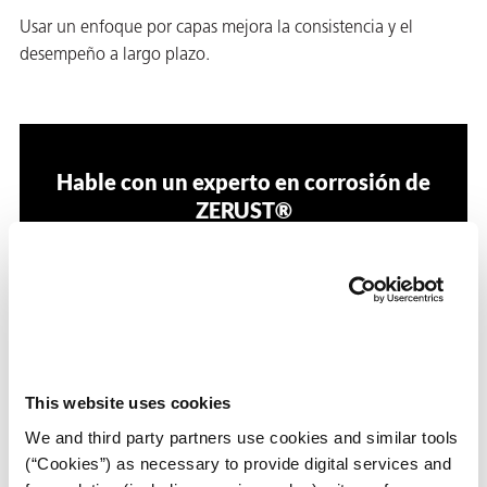
Usar un enfoque por capas mejora la consistencia y el
desempeño a largo plazo.
Hable con un experto en corrosión de
ZERUST®
¿No sabe si el VCI es adecuado para sus piezas
húmedas, condiciones de refrigerante o entorno de
almacenamiento? Los especialistas de ZERUST®
pueden ayudarle a seleccionar la solución de
protección contra la corrosión adecuada para su
This website uses cookies
proceso.
We and third party partners use cookies and similar tools
(“Cookies”) as necessary to provide digital services and
Contacte a ZERUST®