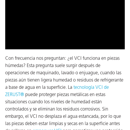
ión
cas
Con frecuencia nos preguntan: ¿el VCI funciona en piezas
echo
húmedas? Esta pregunta suele surgir después de
operaciones de maquinado, lavado o enjuague, cuando las
riores
piezas aún tienen ligera humedad o residuos de refrigerante
de Óxido
a base de agua en la superficie. La
tecnología VCI de
ZERUST®
puede proteger piezas metálicas en estas
situaciones cuando los niveles de humedad están
controlados y se eliminan los residuos corrosivos. Sin
ial
embargo, el VCI no desplaza el agua estancada, por lo que
las piezas deben estar limpias y secas en la superficie antes