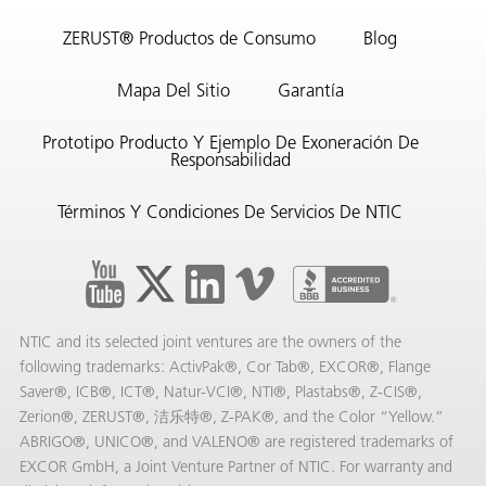
ZERUST® Productos de Consumo
Blog
Mapa Del Sitio
Garantía
Prototipo Producto Y Ejemplo De Exoneración De
Responsabilidad
Términos Y Condiciones De Servicios De NTIC
NTIC and its selected joint ventures are the owners of the
following trademarks: ActivPak®, Cor Tab®, EXCOR®, Flange
Saver®, ICB®, ICT®, Natur-VCI®, NTI®, Plastabs®, Z-CIS®,
Zerion®, ZERUST®, 洁乐特®, Z-PAK®, and the Color “Yellow.”
ABRIGO®, UNICO®, and VALENO® are registered trademarks of
EXCOR GmbH, a Joint Venture Partner of NTIC. For warranty and