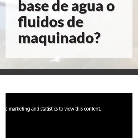
base de agua o
 VCI
fluidos de
ivos e
maquinado?
antes
dustriales
antes
le marketing and statistics to view this content.
bado de