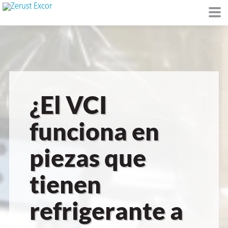
de
¿El VCI
I)
funciona en
piezas que
io Ambiente
tienen
refrigerante a
I
raft