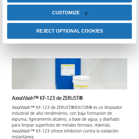
AxxaWash™ KMS-220 de ZERUST®
CUSTOMIZE
AxxaWash™ KMS-220 es un limpiador a base de agua, con
baja formación de espuma, baja temperatura y ligeramente
alcalino, con excelentes capacidades de separación de aceites.
REJECT OPTIONAL COOKIES
Además, AxxaWash™ KMS-220 ofrece inhibición de
oxidación instantánea.
AxxaWash™ KF-123 de ZERUST®
AxxaWash™ KF-123 de ZERUST®/EXCOR® es un limpiador
industrial de alto rendimiento, con baja formación de
espuma, ligeramente alcalino, a base de agua, y diseñado
para limpiar superficies de metales ferrosos. Además,
AxxaWash™ KF-123 ofrece inhibición contra la oxidación
instantánea.