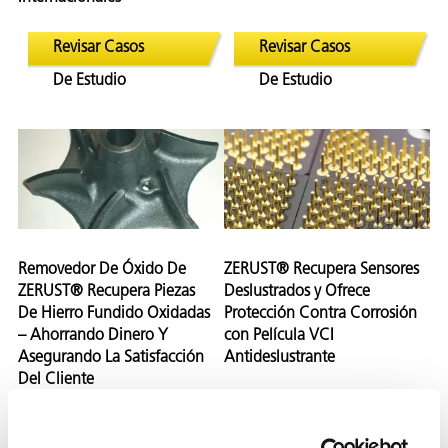
Revisar Casos
Revisar Casos
De Estudio
De Estudio
Removedor De Óxido De
ZERUST® Recupera Sensores
ZERUST® Recupera Piezas
Deslustrados y Ofrece
AQs)
De Hierro Fundido Oxidadas
Protección Contra Corrosión
– Ahorrando Dinero Y
con Película VCI
Asegurando La Satisfacción
Antideslustrante
Del Cliente
Revisar Casos
Revisar Casos