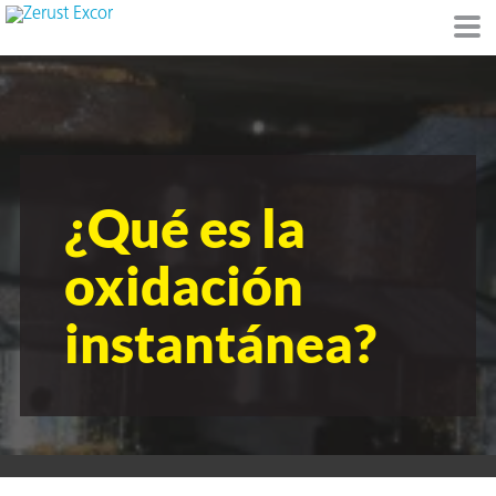
de
¿Qué es la
I)
oxidación
instantánea?
io Ambiente
I
raft