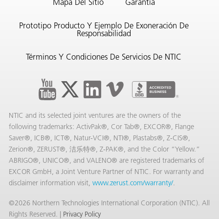
Mapa Del Sitio
Garantía
Prototipo Producto Y Ejemplo De Exoneración De
Responsabilidad
Términos Y Condiciones De Servicios De NTIC
NTIC and its selected joint ventures are the owners of the
following trademarks: ActivPak®, Cor Tab®, EXCOR®, Flange
Saver®, ICB®, ICT®, Natur-VCI®, NTI®, Plastabs®, Z-CIS®,
Zerion®, ZERUST®, 洁乐特®, Z-PAK®, and the Color “Yellow.”
ABRIGO®, UNICO®, and VALENO® are registered trademarks of
EXCOR GmbH, a Joint Venture Partner of NTIC. For warranty and
disclaimer information visit,
www.zerust.com/warranty/
.
©2026 Northern Technologies International Corporation (NTIC). All
Rights Reserved. |
Privacy Policy