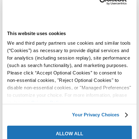
De Estudio
De Estudio
This website uses cookies
ba?
We and third party partners use cookies and similar tools
(“Cookies”) as necessary to provide digital services and
for analytics (including session replay), site performance
(such as search functionality), and marketing purposes.
Please click “Accept Optional Cookies” to consent to
Productos Relacionados
non-essential cookies, "Reject Optional Cookies" to
disable non-essential cookies, or "Managed Preferences"
to customize your choice. For more information, please
review our
Privacy Policy
.
Your Privacy Choices
ALLOW ALL