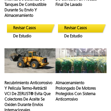
Tanques De Combustible
Final De Lavado
Durante Su Envío Y
Almacenamiento
Revisar Casos
Revisar Casos
De Estudio
De Estudio
or
do de
Recubrimiento Anticorrosivo
Almacenamiento
Y Película Termo-Retráctil
Prolongado De Motores
VCI De ZERUST® Evita Que
Protegidos Con Sistema
Colectores De Aceite Se
Anticorrosivo
Oxiden Durante Envíos
Internacionales