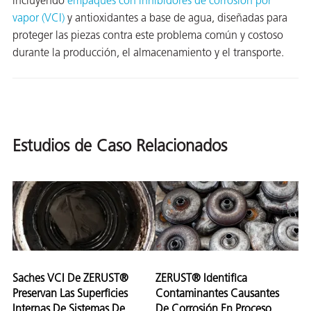
incluyendo
empaques con inhibidores de corrosión por
ión
vapor (VCI)
y antioxidantes a base de agua, diseñadas para
proteger las piezas contra este problema común y costoso
durante la producción, el almacenamiento y el transporte.
cas
Estudios de Caso Relacionados
echo
riores
de Óxido
ial
Saches VCI De ZERUST®
ZERUST® Identifica
Preservan Las Superficies
Contaminantes Causantes
Internas De Sistemas De
De Corrosión En Proceso