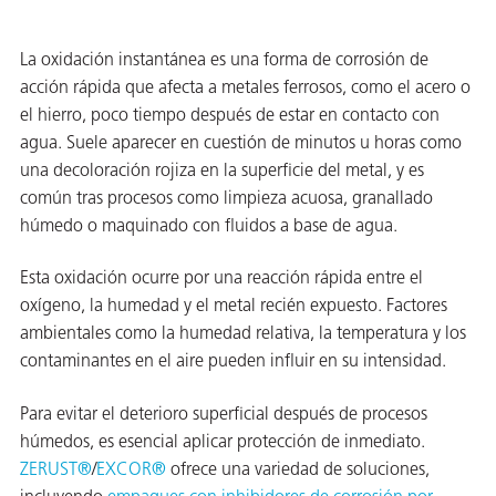
 VCI
La oxidación instantánea es una forma de corrosión de
ivos e
acción rápida que afecta a metales ferrosos, como el acero o
el hierro, poco tiempo después de estar en contacto con
antes
agua. Suele aparecer en cuestión de minutos u horas como
una decoloración rojiza en la superficie del metal, y es
común tras procesos como limpieza acuosa, granallado
dustriales
húmedo o maquinado con fluidos a base de agua.
Esta oxidación ocurre por una reacción rápida entre el
oxígeno, la humedad y el metal recién expuesto. Factores
ambientales como la humedad relativa, la temperatura y los
contaminantes en el aire pueden influir en su intensidad.
antes
bado de
Para evitar el deterioro superficial después de procesos
húmedos, es esencial aplicar protección de inmediato.
ZERUST®
/
EXCOR®
ofrece una variedad de soluciones,