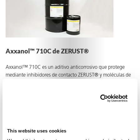
ión
Axxanol™ 710C de ZERUST®
cas
Axxanol™ 710C es un aditivo anticorrosivo que protege
echo
mediante inhibidores de contacto ZERUST® y moléculas de
riores
inhibidor de corrosión por vapor (VCI). Además, ofrece
protección anticorrosiva para las superficies metálicas en los
de Óxido
espacios vacíos de sistemas cerrados, como motores de
combustión interna, transmisiones, cajas de engranajes,
sistemas hidráulicos u otros sistemas sellados y lubricados.
ial
Detalles
This website uses cookies