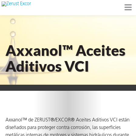
Axxanol™ Aceites
de
Aditivos VCI
I)
io Ambiente
Axxanol™ de ZERUST®/EXCOR® Aceites Aditivos VCI están
I
diseñados para proteger contra corrosión, las superficies
raft
metálicas internas de motores y sistemas hidráulicos durante