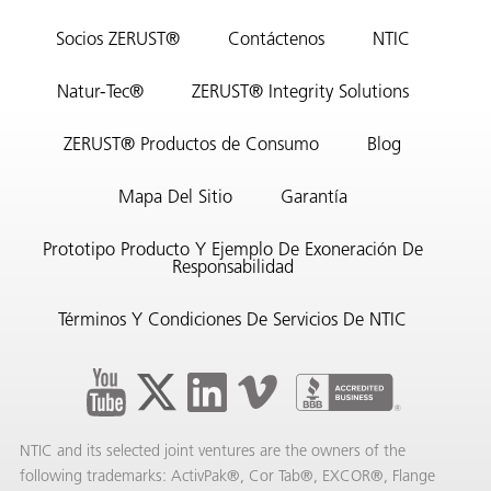
Socios ZERUST®
Contáctenos
NTIC
Natur-Tec®
ZERUST® Integrity Solutions
ba?
ZERUST® Productos de Consumo
Blog
Mapa Del Sitio
Garantía
Prototipo Producto Y Ejemplo De Exoneración De
Responsabilidad
Términos Y Condiciones De Servicios De NTIC
NTIC and its selected joint ventures are the owners of the
following trademarks: ActivPak®, Cor Tab®, EXCOR®, Flange