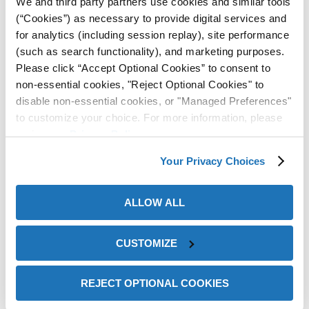
We and third party partners use cookies and similar tools
(“Cookies”) as necessary to provide digital services and
for analytics (including session replay), site performance
(such as search functionality), and marketing purposes.
Please click “Accept Optional Cookies” to consent to
non-essential cookies, "Reject Optional Cookies" to
disable non-essential cookies, or "Managed Preferences"
to customize your choice. For more information, please
or
review our
Privacy Policy
.
Axxanol™ 707C de ZERUST®
do de
Your Privacy Choices
El aditivo de aceite VCI Axxanol™ 707C es un inhibidor de
ALLOW ALL
corrosión por vapor diseñado específicamente para usarse
con aceites lubricantes. Ofrece protección contra la corrosión
en las superficies metálicas de los espacios vacíos dentro de
CUSTOMIZE
sistemas cerrados, como motores de combustión interna,
transmisiones, cajas de engranajes, sistemas hidráulicos y
REJECT OPTIONAL COOKIES
otros sistemas sellados y lubricados.