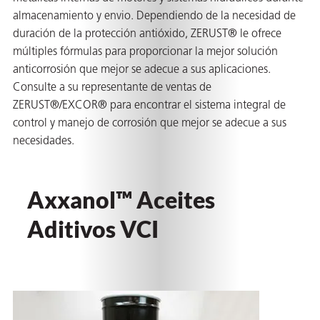
almacenamiento y envio. Dependiendo de la necesidad de
 VCI
duración de la protección antióxido, ZERUST® le ofrece
ivos e
múltiples fórmulas para proporcionar la mejor solución
anticorrosión que mejor se adecue a sus aplicaciones.
Consulte a su representante de ventas de
antes
ZERUST®/EXCOR® para encontrar el sistema integral de
control y manejo de corrosión que mejor se adecue a sus
dustriales
necesidades.
Axxanol™ Aceites
Aditivos VCI
antes
bado de