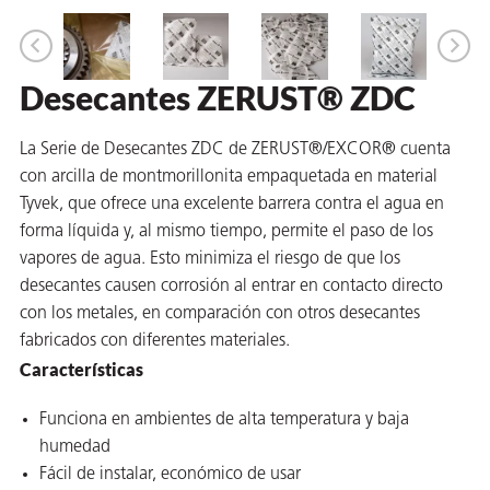
 VCI
ivos e
Desecantes ZERUST® ZDC
antes
La Serie de Desecantes ZDC de ZERUST®/EXCOR® cuenta
con arcilla de montmorillonita empaquetada en material
Tyvek, que ofrece una excelente barrera contra el agua en
dustriales
forma líquida y, al mismo tiempo, permite el paso de los
vapores de agua. Esto minimiza el riesgo de que los
desecantes causen corrosión al entrar en contacto directo
con los metales, en comparación con otros desecantes
fabricados con diferentes materiales.
Características
antes
bado de
Funciona en ambientes de alta temperatura y baja
humedad
Fácil de instalar, económico de usar