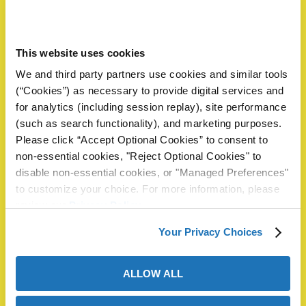
First
This website uses cookies
We and third party partners use cookies and similar tools
ba?
(“Cookies”) as necessary to provide digital services and
Last
for analytics (including session replay), site performance
(such as search functionality), and marketing purposes.
Correo electrónico
*
Teléfono
Please click “Accept Optional Cookies” to consent to
non-essential cookies, "Reject Optional Cookies" to
disable non-essential cookies, or "Managed Preferences"
to customize your choice. For more information, please
Compañía
*
review our
Privacy Policy
.
Your Privacy Choices
País
*
ALLOW ALL