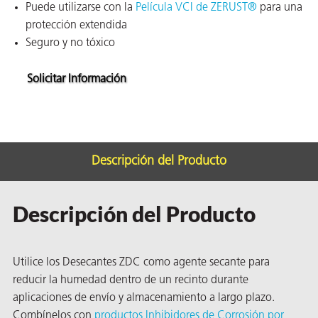
Puede utilizarse con la
Película VCI de ZERUST®
para una
ión
protección extendida
Seguro y no tóxico
Solicitar Información
cas
echo
Descripción del Producto
riores
Descripción del Producto
de Óxido
Utilice los Desecantes ZDC como agente secante para
ial
reducir la humedad dentro de un recinto durante
aplicaciones de envío y almacenamiento a largo plazo.
Combínelos con
productos Inhibidores de Corrosión por