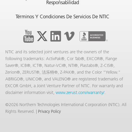
Responsabilidad
Términos Y Condiciones De Servicios De NTIC
NTIC and its selected joint ventures are the owners of the
following trademarks: ActivPak®, Cor Tab®, EXCOR®, Flange
Saver®, ICB®, ICT®, Natur-VCI®, NTI®, Plastabs®, Z-CIS®,
Zerion®, ZERUST®, 洁乐特®, Z-PAK®, and the Color “Yellow.”
ABRIGO®, UNICO®, and VALENO® are registered trademarks of
EXCOR GmbH, a Joint Venture Partner of NTIC. For warranty and
disclaimer information visit,
www.zerust.com/warranty/
.
©2026 Northern Technologies International Corporation (NTIC). All
Rights Reserved. |
Privacy Policy