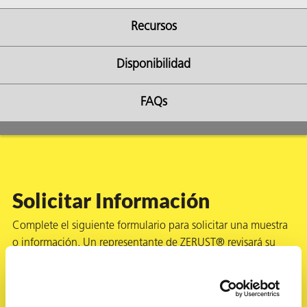
Recursos
Disponibilidad
FAQs
Solicitar Información
AQs)
Complete el siguiente formulario para solicitar una muestra
o información. Un representante de ZERUST® revisará su
solicitud y responderá dentro de 1 día hábil.
Nombre
*