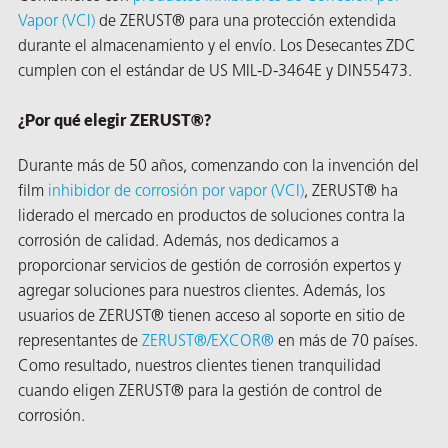
Vapor (VCI)
de ZERUST® para una protección extendida
durante el almacenamiento y el envío. Los Desecantes ZDC
cumplen con el estándar de US MIL-D-3464E y DIN55473.
¿Por qué elegir ZERUST®?
Durante más de 50 años, comenzando con la invención del
or
film
inhibidor de corrosión por vapor (VCI)
, ZERUST® ha
liderado el mercado en productos de soluciones contra la
do de
corrosión de calidad. Además, nos dedicamos a
proporcionar servicios de gestión de corrosión expertos y
agregar soluciones para nuestros clientes. Además, los
usuarios de ZERUST® tienen acceso al soporte en sitio de
representantes de
ZERUST®/
EXCOR®
en más de 70 países.
Como resultado, nuestros clientes tienen tranquilidad
cuando eligen ZERUST® para la gestión de control de
corrosión.