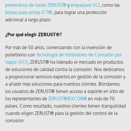
preventivos de óxido ZERUST®
y
empaques VCI
, como las
bolsas para armas ICT®
, para lograr una protección
adicional a largo plazo.
¿Por qué elegir ZERUST®?
Por más de 50 años, comenzando con la invención de
polietileno con
Tecnología de Inhibidores de Corrosión por
Vapor (VCI)
, ZERUST® ha liderado el mercado en productos
de soluciones de calidad contra la corrosión. Nos dedicamos
a proporcionar servicios expertos en gestión de la corrosión y
a añadir más soluciones para nuestros clientes. Brindamos
AQs)
los usuarios de ZERUST® tienen acceso a soporte en sitio de
los representantes de
ZERUST®/
EXCOR®
en más de 70
países. Como resultado, nuestros clientes tienen tranquilidad
cuando eligen ZERUST® para la gestión del control de la
corrosión.