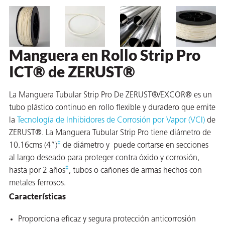
 VCI
ivos e
Manguera en Rollo Strip Pro
antes
ICT® de ZERUST®
dustriales
La Manguera Tubular Strip Pro De ZERUST®/EXCOR® es un
tubo plástico continuo en rollo flexible y duradero que emite
la
Tecnología de Inhibidores de Corrosión por Vapor (VCI)
de
ZERUST®. La Manguera Tubular Strip Pro tiene diámetro de
‡
10.16cms (4”)
de diámetro y puede cortarse en secciones
al largo deseado para proteger contra óxido y corrosión,
‡
hasta por 2 años
, tubos o cañones de armas hechos con
antes
metales ferrosos.
bado de
Características
Proporciona eficaz y segura protección anticorrosión