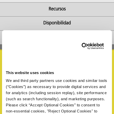
Recursos
Disponibilidad
ba?
FAQs
Solicitar Información
This website uses cookies
We and third party partners use cookies and similar tools
Complete el siguiente formulario para solicitar una muestra
(“Cookies”) as necessary to provide digital services and
o información. Un representante de ZERUST® revisará su
for analytics (including session replay), site performance
solicitud y responderá dentro de 1 día hábil.
(such as search functionality), and marketing purposes.
Please click “Accept Optional Cookies” to consent to
Nombre
*
non-essential cookies, "Reject Optional Cookies" to