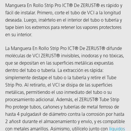
Manguera En Rollo Strip Pro ICT® De ZERUST® es rápido y
fácil de instalar. Primero, corte el tubo de VCI a la longitud
deseada. Luego, insértelo en el interior del tubo o tubería y
tape bien los extremos para retener los vapores protectores
en su interior.
La Manguera En Rollo Strip Pro ICT® De ZERUST® difunde
or
moléculas de VCI ZERUST® invisibles, inodoras y no tóxicas,
que se depositan en las superficies metálicas expuestas
do de
dentro del tubo o tubería. La extracción es rápida:
simplemente destape el tubo o la tubería y retire el Tube
Strip Pro. Al retirarlo, el VCI se disipa de las superficies
metálicas, permitiendo el uso inmediato del tubo o su
procesamiento adicional. Además, el ZERUST® Tube Strip
Pro protege tubos, cañones y tuberías de metal ferroso de
hasta 4 pulgadas‡ de diámetro contra la corrosión por hasta
2 años‡ durante el almacenamiento y envío, y es compatible
con metales amarillos. Asimismo, utilícelo junto con
líquidos