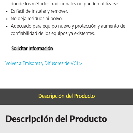
donde los métodos tradicionales no pueden utilizarse.
ión
Es fácil de instalar y remover.
No deja residuos ni polvo.
Adecuado para equipo nuevo y protección y aumento de
confiabilidad de los equipos ya existentes.
Solicitar Información
cas
Volver a Emisores y Difusores de VCI >
echo
riores
de Óxido
Descripción del Producto
ial
Descripción del Producto