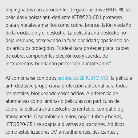
Impregnados con absorbentes de gases ácidos ZERUST®, las
películas y bolsas anti-deslustre ICT®520-CB1 protegen
plata y metales amarillos como cobre, bronce, latón y estaño
de la oxidación y el deslustre. La película anti-deslustre no
deja residuos, preservando la funcionalidad y apariencia de
los artículos protegidos. Es ideal para proteger plata, cables
or
de cobre, componentes electrónicos y cuerdas de
‡
instrumentos, brindando protección durante años
.
do de
Al combinarse con otros
productos ZERUST® VCI
, la película
anti-deslustre proporciona protección adicional para todos
los metales, bloqueando gases ácidos. A diferencia de
alternativas como láminas o películas con partículas de
cobre, la película anti-deslustre es rentable, compatible y
transparente. Disponible en rollos, hojas, tubos y bolsas,
ICT®520-CB1 se adapta a diversas aplicaciones. Aditivos
como estabilizadores UV, antiadherentes, deslizantes y