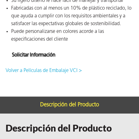
Su ligero diseño le hace fácil de manejar y transportar
ión
Fabricadas con al menos un 10% de plástico reciclado, lo
que ayuda a cumplir con los requisitos ambientales y a
satisfacer las expectativas globales de sostenibilidad.
Puede personalizarse en colores acorde a las
especificaciones del cliente
Solicitar Información
cas
echo
Volver a Películas de Embalaje VCI >
riores
de Óxido
Descripción del Producto
ial
Descripción del Producto