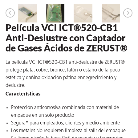
 VCI
ivos e
Película VCI ICT®520-CB1
Anti-Deslustre con Captador
antes
de Gases Ácidos de ZERUST®
dustriales
La película VCI ICT®520-CB1 anti-deslustre de ZERUST®
protege plata, cobre, bronce, latón o estaño de la poco
estética y dañina oxidación pátina ennegrecimiento y
deslustre.
Características
antes
Protección anticorrosiva combinada con material de
bado de
empaque en un solo producto
Segura* para empleados, clientes y medio ambiente
Los metales No requieren limpieza al salir del empaque