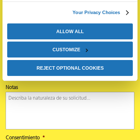
review our
Privacy Policy
.
Estado
*
Your Privacy Choices
Solicitud
*
ALLOW ALL
CUSTOMIZE
¿Podría indicarnos si el pedido es para su uso personal o
para su empresa?
*
Personal
REJECT OPTIONAL COOKIES
Empresa
Notas
Consentimiento
*