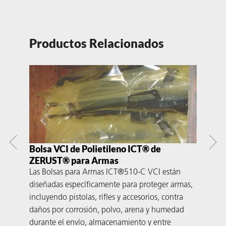
Productos Relacionados
Bolsa VCI de Polietileno ICT® de
Pla
ZERUST® para Armas
ZE
Las Bolsas para Armas ICT®510-C VCI están
El T
diseñadas específicamente para proteger armas,
empa
incluyendo pistolas, rifles y accesorios, contra
la i
daños por corrosión, polvo, arena y humedad
util
durante el envío, almacenamiento y entre
trad