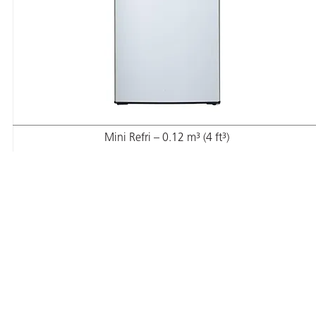
or
Mini Refri – 0.12 m³ (4 ft³)
do de