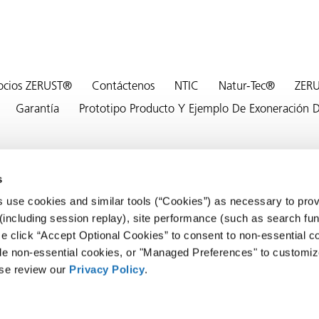
ocios ZERUST®
Contáctenos
NTIC
Natur-Tec®
ZERU
Garantía
Prototipo Producto Y Ejemplo De Exoneración D
s
s use cookies and similar tools (“Cookies”) as necessary to provi
ing trademarks: ActivPak®, Cor Tab®, EXCOR®, Flange Saver®, ICB®, IC
(including session replay), site performance (such as search func
registered trademarks of EXCOR GmbH, a Joint Venture Partner of NTIC.
 click “Accept Optional Cookies” to consent to non-essential co
ble non-essential cookies, or "Managed Preferences" to customiz
ase review our
Privacy Policy
.
ghts Reserved. |
Privacy Policy