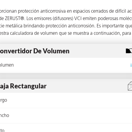
cionan protección anticorrosiva en espacios cerrados de difícil 
de ZERUST®. Los emisores (difusores) VCI emiten poderosas molé
ficie metálica brindando protección anticorrosión. Es importante 
uestra calculadora de volumen que se muestra a continuación, para
onvertidor De Volumen
olumen
aja Rectangular
argo
ncho
lto