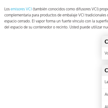
 VCI
Los
emisores VCI
(también conocidos como difusores VCI) propor
complementaria para productos de embalaje VCI tradicionales 
ivos e
espacio cerrado. El vapor forma un fuerte vínculo con la super
del espacio de su contenedor o recinto. Usted puede utilizar n
antes
C
dustriales
V
C
L
antes
bado de
A
A