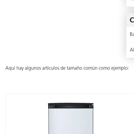
ión
C
B
A
cas
echo
Aquí hay algunos artículos de tamaño común como ejemplo:
riores
de Óxido
ial