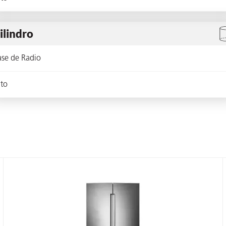
ilindro
ase de Radio
lto