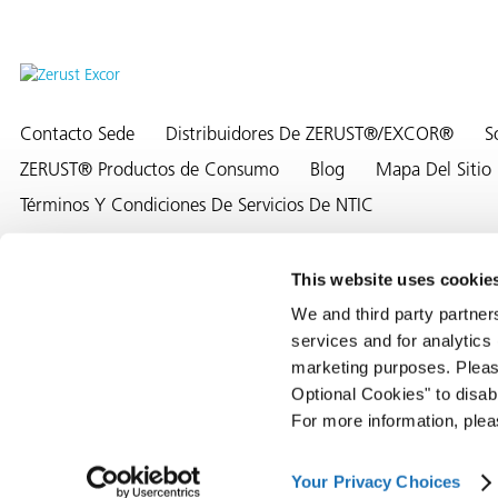
Contacto Sede
Distribuidores De ZERUST®/EXCOR®
S
ZERUST® Productos de Consumo
Blog
Mapa Del Sitio
Términos Y Condiciones De Servicios De NTIC
This website uses cookie
We and third party partner
NTIC and its selected joint ventures are the owners of the follow
services and for analytics 
AQs)
Z-PAK®, and the Color “Yellow.” ABRIGO®, UNICO®, and VALENO® are 
marketing purposes. Please
www.zerust.com/warranty/
.
Optional Cookies" to disa
For more information, ple
©2026 Northern Technologies International Corporation (NTIC). All Ri
Your Privacy Choices