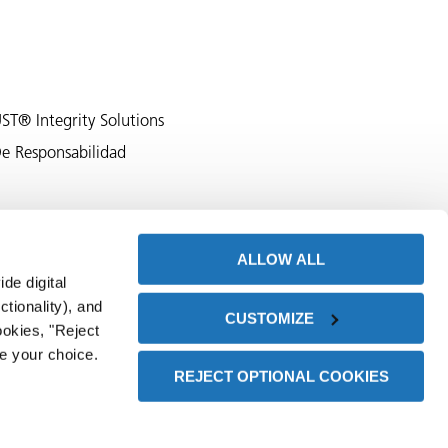
ST® Integrity Solutions
e Responsabilidad
ALLOW ALL
de digital
T®, Natur-VCI®, NTI®, Plastabs®, Z-CIS®, Zerion®, ZERUST®, 洁乐特®,
tionality), and
CUSTOMIZE
 For warranty and disclaimer information visit,
okies, "Reject
e your choice.
REJECT OPTIONAL COOKIES