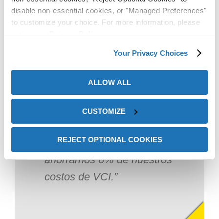
disable non-essential cookies, or "Managed Preferences"
to customize your choice. For more information, please
review our
Privacy Policy
.
Your Privacy Choices
ALLOW ALL
Al ZERUST® ayudarnos a
reducir el número de
CUSTOMIZE
bolsas VCI necesitadas,
REJECT OPTIONAL COOKIES
fuimos capaces de
ahorrarnos 6% de nuestros
costos de VCI.