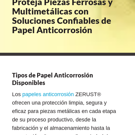
Proteja Piezas Ferrosas y
Multimetálicas con
 VCI
Soluciones Confiables de
ivos e
Papel Anticorrosión
antes
dustriales
Tipos de Papel Anticorrosión
Disponibles
Los
papeles anticorrosión
ZERUST®
ofrecen una protección limpia, segura y
antes
eficaz para piezas metálicas en cada etapa
bado de
de su proceso productivo, desde la
fabricación y el almacenamiento hasta la