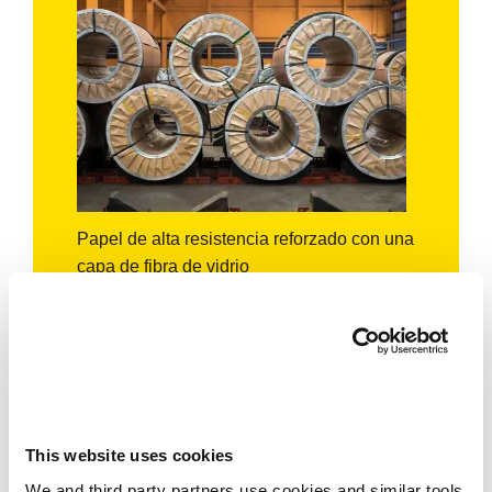
Papel de alta resistencia reforzado con una
capa de fibra de vidrio
Usos:
Embalaje en cajas de madera,
intercalado de piezas pesadas y
protección en apilamiento.
Beneficios:
Excelente resistencia a
perforaciones y gran fuerza al desgarre.
Por qué elegirlo:
Diseñado para
This website uses cookies
aplicaciones industriales de uso rudo.
We and third party partners use cookies and similar tools