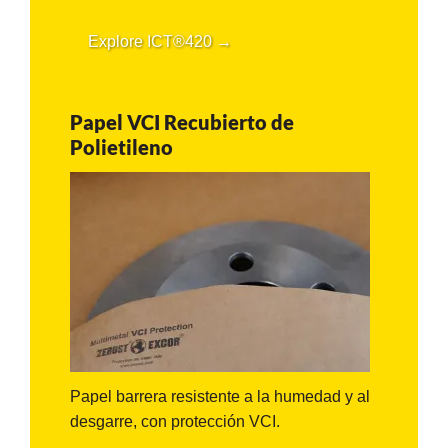
Explore ICT®420 →
Papel VCI Recubierto de
Polietileno
Papel barrera resistente a la humedad y al
desgarre, con protección VCI.