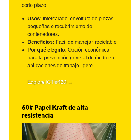
corto plazo.
Usos:
Intercalado, envoltura de piezas
pequeñas o recubrimiento de
contenedores.
ba?
Beneficios:
Fácil de manejar, reciclable.
Por qué elegirlo:
Opción económica
para la prevención general de óxido en
aplicaciones de trabajo ligero.
Explore ICT®420 →
60#
Papel Kraft de alta
resistencia