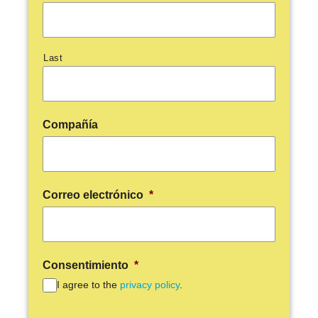
Last
Compañía
or
do de
Correo electrónico
*
Consentimiento
*
I agree to the
privacy policy
.