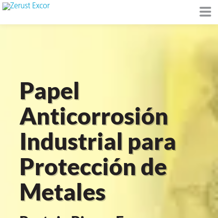
Papel
de
I)
Anticorrosión
Industrial para
Protección de
io Ambiente
Metales
I
raft