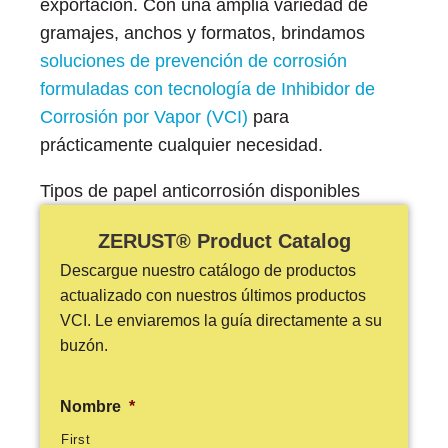
exportación. Con una amplia variedad de
ión
gramajes, anchos y formatos, brindamos
soluciones de prevención de corrosión
formuladas con tecnología de Inhibidor de
Corrosión por Vapor (VCI)
para
prácticamente cualquier necesidad.
cas
Tipos de papel anticorrosión disponibles
echo
ZERUST® Product Catalog
riores
Descargue nuestro catálogo de productos
actualizado con nuestros últimos productos
de Óxido
VCI. Le enviaremos la guía directamente a su
buzón.
ial
Nombre
*
First