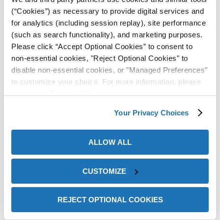
(“Cookies”) as necessary to provide digital services and
Explore ICT®430-35SR VCI →
for analytics (including session replay), site performance
(such as search functionality), and marketing purposes.
Please click “Accept Optional Cookies” to consent to
Hojas de Papel VCI
non-essential cookies, "Reject Optional Cookies" to
disable non-essential cookies, or "Managed Preferences"
to customize your choice. For more information, please
review our
Privacy Policy
.
Your Privacy Choices
ALLOW ALL
CUSTOMIZE
Hojas precortadas de papel kraft con VCI
para una protección eficiente y uniforme de
REJECT OPTIONAL COOKIES
metales