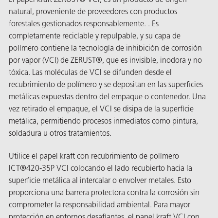
El papel kraft ZERUST® VCI, es un producto de origen
natural, proveniente de proveedores con productos
forestales gestionados responsablemente. . Es
completamente reciclable y repulpable, y su capa de
polímero contiene la tecnología de inhibición de corrosión
por vapor (VCI) de ZERUST®, que es invisible, inodora y no
tóxica. Las moléculas de VCI se difunden desde el
recubrimiento de polímero y se depositan en las superficies
or
metálicas expuestas dentro del empaque o contenedor. Una
do de
vez retirado el empaque, el VCI se disipa de la superficie
metálica, permitiendo procesos inmediatos como pintura,
soldadura u otros tratamientos.
Utilice el papel kraft con recubrimiento de polímero
ICT®420-35P VCI colocando el lado recubierto hacia la
superficie metálica al intercalar o envolver metales. Esto
proporciona una barrera protectora contra la corrosión sin
comprometer la responsabilidad ambiental. Para mayor
protección en entornos desafiantes, el papel kraft VCI con