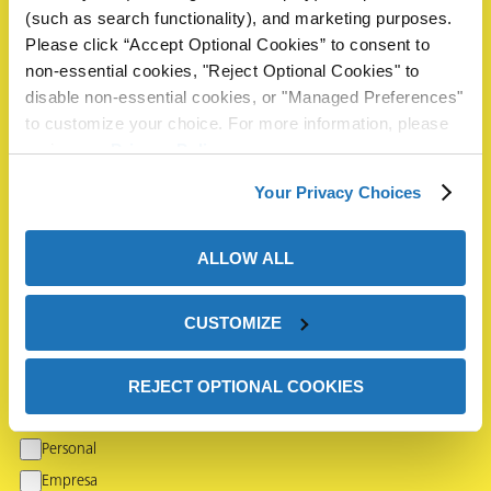
(such as search functionality), and marketing purposes.
Please click “Accept Optional Cookies” to consent to
Compañía
*
non-essential cookies, "Reject Optional Cookies" to
disable non-essential cookies, or "Managed Preferences"
to customize your choice. For more information, please
País
*
review our
Privacy Policy
.
Your Privacy Choices
Estado
*
ALLOW ALL
Solicitud
*
CUSTOMIZE
REJECT OPTIONAL COOKIES
¿Podría indicarnos si el pedido es para su uso personal o
para su empresa?
*
Personal
Empresa