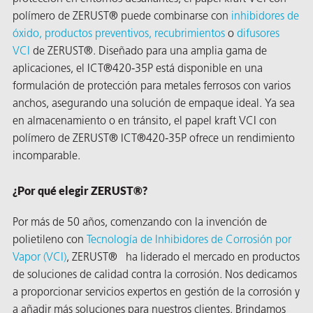
polímero de ZERUST® puede combinarse con
inhibidores de
óxido, productos preventivos, recubrimientos
o
difusores
VCI
de ZERUST
®
. Diseñado para una amplia gama de
aplicaciones, el ICT®420-35P está disponible en una
formulación de protección para metales ferrosos con varios
anchos, asegurando una solución de empaque ideal. Ya sea
en almacenamiento o en tránsito, el papel kraft VCI con
polímero de ZERUST® ICT®420-35P ofrece un rendimiento
incomparable.
¿Por qué elegir ZERUST®?
AQs)
Por más de 50 años, comenzando con la invención de
polietileno con
Tecnología de Inhibidores de Corrosión por
Vapor (VCI)
, ZERUST
®
ha liderado el mercado en productos
de soluciones de calidad contra la corrosión. Nos dedicamos
a proporcionar servicios expertos en gestión de la corrosión y
a añadir más soluciones para nuestros clientes. Brindamos