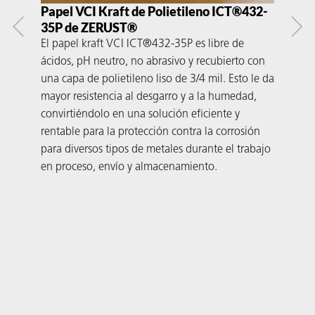
Papel VCI Kraft de Polietileno ICT®432-
Pap
35P de ZERUST®
IC
El papel kraft VCI ICT®432-35P es libre de
El p
ácidos, pH neutro, no abrasivo y recubierto con
ácid
una capa de polietileno liso de 3/4 mil. Esto le da
con 
mayor resistencia al desgarro y a la humedad,
de f
convirtiéndolo en una solución eficiente y
cont
rentable para la protección contra la corrosión
eco
para diversos tipos de metales durante el trabajo
exce
en proceso, envío y almacenamiento.
tra