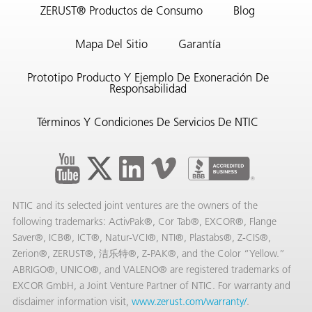
ZERUST® Productos de Consumo
Blog
Mapa Del Sitio
Garantía
Prototipo Producto Y Ejemplo De Exoneración De
Responsabilidad
Términos Y Condiciones De Servicios De NTIC
NTIC and its selected joint ventures are the owners of the
following trademarks: ActivPak®, Cor Tab®, EXCOR®, Flange
Saver®, ICB®, ICT®, Natur-VCI®, NTI®, Plastabs®, Z-CIS®,
Zerion®, ZERUST®, 洁乐特®, Z-PAK®, and the Color “Yellow.”
ABRIGO®, UNICO®, and VALENO® are registered trademarks of
EXCOR GmbH, a Joint Venture Partner of NTIC. For warranty and
disclaimer information visit,
www.zerust.com/warranty/
.