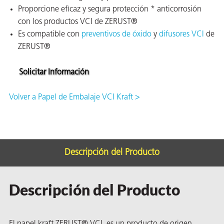
ión
Proporcione eficaz y segura protección * anticorrosión
con los productos VCI de ZERUST®
Es compatible con
preventivos de óxido
y
difusores VCI
de
ZERUST®
Solicitar Información
cas
Volver a Papel de Embalaje VCI Kraft >
echo
riores
de Óxido
Descripción del Producto
Descripción del Producto
ial