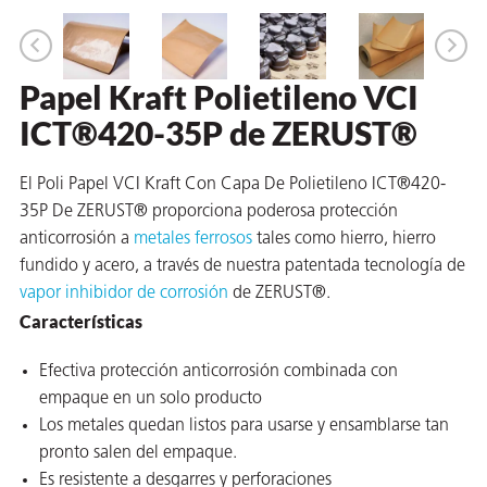
 VCI
ivos e
Papel Kraft Polietileno VCI
ICT®420-35P de ZERUST®
antes
El Poli Papel VCI Kraft Con Capa De Polietileno ICT®420-
dustriales
35P De ZERUST® proporciona poderosa protección
anticorrosión a
metales ferrosos
tales como hierro, hierro
fundido y acero, a través de nuestra patentada tecnología de
vapor inhibidor de corrosión
de ZERUST®.
Características
Efectiva protección anticorrosión combinada con
antes
empaque en un solo producto
bado de
Los metales quedan listos para usarse y ensamblarse tan
pronto salen del empaque.
Es resistente a desgarres y perforaciones