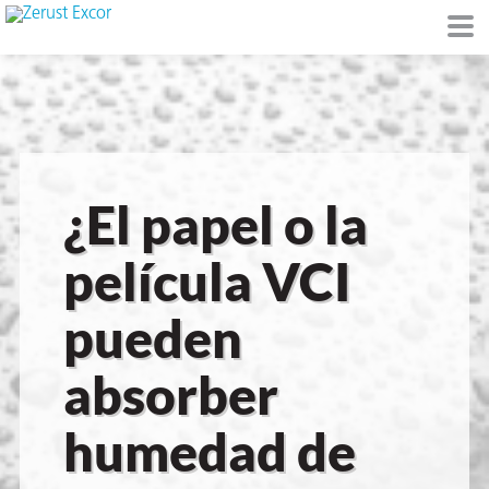
de
¿El papel o la
I)
película VCI
pueden
io Ambiente
absorber
humedad de
I
raft