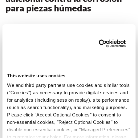
para piezas húmedas
En algunas aplicaciones, el VCI por sí solo no es suficiente.
Por ejemplo, las piezas recién lavadas, el almacenamiento en
alta humedad o los envíos de exportación pueden requerir
protección complementaria.
En estos casos, combinar empaques VCI con
líquidos
preventivos contra la oxidación
,
inhibidores a base de agua
This website uses cookies
o
productos de control de humedad
puede reducir
We and third party partners use cookies and similar tools
significativamente el riesgo de corrosión. Además, un
(“Cookies”) as necessary to provide digital services and
experto en corrosión de ZERUST® puede ayudarle a evaluar
for analytics (including session replay), site performance
el enfoque adecuado según su proceso y entorno.
(such as search functionality), and marketing purposes.
Please click “Accept Optional Cookies” to consent to
non-essential cookies, "Reject Optional Cookies" to
disable non-essential cookies, or "Managed Preferences"
to customize your choice. For more information, please