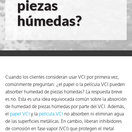
piezas
 VCI
húmedas?
ivos e
antes
dustriales
Cuando los clientes consideran usar VCI por primera vez,
comúnmente preguntan: ¿el papel o la película VCI pueden
absorber humedad de piezas húmedas? La respuesta breve
es no. Esta es una idea equivocada común sobre la absorción
antes
de humedad de piezas húmedas por parte del VCI. Además,
bado de
el
papel VCI
y la
película VCI
no absorben ni eliminan agua
de las superficies metálicas. En cambio, liberan inhibidores
de corrosión en fase vapor (VCI) que protegen el metal