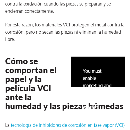
contra la oxidación cuando las piezas se preparan y se
ión
encierran correctamente.
Por esta razón, los materiales VCI protegen el metal contra la
corrosión, pero no secan las piezas ni eliminan la humedad
libre.
cas
Cómo se
echo
comportan el
You must
riores
papel y la
enable
película VCI
de Óxido
marketing and
statistics to
ante la
view this
humedad y las piezas húmedas
content.
ial
La
tecnología de inhibidores de corrosión en fase vapor (VCI)