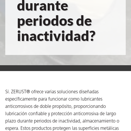
durante
 VCI
periodos de
ivos e
inactividad?
antes
dustriales
Sí. ZERUST® ofrece varias soluciones diseñadas
específicamente para funcionar como lubricantes
antes
anticorrosivos de doble propósito, proporcionando
bado de
lubricación confiable y protección anticorrosiva de largo
plazo durante periodos de inactividad, almacenamiento o
espera. Estos productos protegen las superficies metálicas