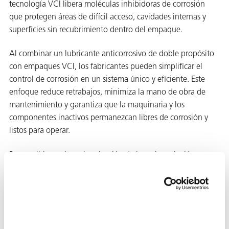
tecnología VCI libera moléculas inhibidoras de corrosión
content.
que protegen áreas de difícil acceso, cavidades internas y
superficies sin recubrimiento dentro del empaque.
Al combinar un lubricante anticorrosivo de doble propósito
con empaques VCI, los fabricantes pueden simplificar el
control de corrosión en un sistema único y eficiente. Este
enfoque reduce retrabajos, minimiza la mano de obra de
mantenimiento y garantiza que la maquinaria y los
componentes inactivos permanezcan libres de corrosión y
listos para operar.
Para recibir ayuda en la selección de la mejor solución,
puede
contactar a
ZERUST®/EXCOR®
y hablar con un
representante técnico especializado.
¿Necesita ayuda para seleccionar la