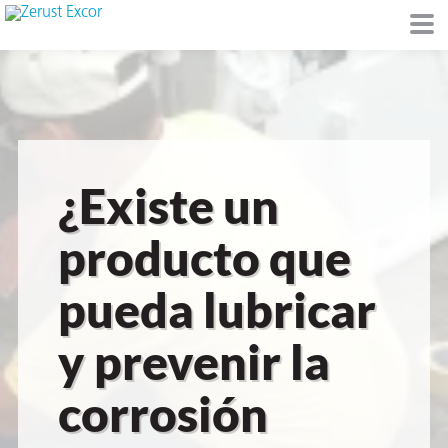
de
¿Existe un
I)
producto que
pueda lubricar
io Ambiente
y prevenir la
corrosión
I
raft