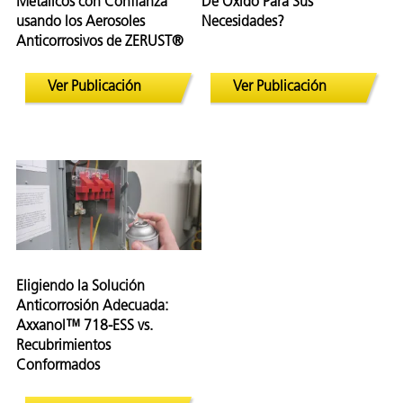
Metálicos con Confianza
De Óxido Para Sus
usando los Aerosoles
Necesidades?
Anticorrosivos de ZERUST®
Ver Publicación
Ver Publicación
Eligiendo la Solución
Anticorrosión Adecuada:
Axxanol™ 718-ESS vs.
Recubrimientos
Conformados