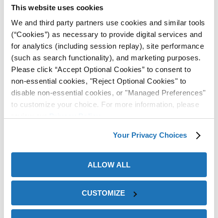
solución ZERUST® adecuada?
This website uses cookies
We and third party partners use cookies and similar tools
Hable con un especialista en corrosión de ZERUST® para
(“Cookies”) as necessary to provide digital services and
identificar la mejor solución de prevención de corrosión y
for analytics (including session replay), site performance
lubricación para su aplicación.
(such as search functionality), and marketing purposes.
Please click “Accept Optional Cookies” to consent to
Contactar a ZERUST®
non-essential cookies, "Reject Optional Cookies" to
disable non-essential cookies, or "Managed Preferences"
to customize your choice. For more information, please
review our
Privacy Policy
.
Your Privacy Choices
Estudios de Caso Relacionados
ALLOW ALL
CUSTOMIZE