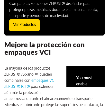
Compare las soluciones ZERUST® diseñadas para
proteger piezas metálicas durante el almacenamiento,
transporte y periodos de inactividad.
Ver Productos
Mejore la protección con
empaques VCI
La mayoría de los productos
ZERUST® Axxanol™ pueden
You must
combinarse con
empaques VCI
enable
ZERUST® ICT®
para extender
marketing
aún más la protección
and
anticorrosiva durante el almacenamiento o transporte.
statistics to
Mientras el lubricante protege las superficies de contacto, la
view this