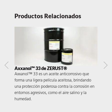
Productos Relacionados
Axxanol™ 33 de ZERUST®
Ax
Axxanol™ 33 es un aceite anticorrosivo que
Axx
forma una ligera película aceitosa, brindando
ori
una protección poderosa contra la corrosión en
pelí
entornos agresivos, como el aire salino y la
con
humedad.
un a