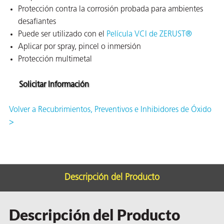
ión
Protección contra la corrosión probada para ambientes
desafiantes
Puede ser utilizado con el
Película VCI de ZERUST®
Aplicar por spray, pincel o inmersión
Protección multimetal
Solicitar Información
cas
Volver a Recubrimientos, Preventivos e Inhibidores de Óxido
echo
>
riores
de Óxido
Descripción del Producto
ial
Descripción del Producto