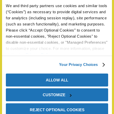
We and third party partners use cookies and similar tools
(“Cookies”) as necessary to provide digital services and
Solicitar Información
for analytics (including session replay), site performance
(such as search functionality), and marketing purposes.
Complete el siguiente formulario para solicitar una muestra
Please click “Accept Optional Cookies” to consent to
o información. Un representante de ZERUST® revisará su
non-essential cookies, "Reject Optional Cookies" to
solicitud y responderá dentro de 1 día hábil.
disable non-essential cookies, or "Managed Preferences"
to customize your choice. For more information, please
Nombre
*
review our
Privacy Policy
.
Your Privacy Choices
First
ALLOW ALL
CUSTOMIZE
Last
Correo electrónico
*
Teléfono
REJECT OPTIONAL COOKIES