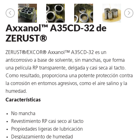
 VCI
ivos e
Axxanol™ A35CD-32 de
ZERUST®
antes
ZERUST®/EXCOR® Axxanol™ A35CD-32 es un
dustriales
anticorrosivo a base de solvente, sin manchas, que forma
una película RP transparente, delgada y casi seca al tacto.
Como resultado, proporciona una potente protección contra
la corrosión en entornos agresivos, como el aire salino y la
humedad.
Características
antes
No mancha
bado de
Revestimiento RP casi seco al tacto
Propiedades ligeras de lubricación
Desplazamiento de humedad