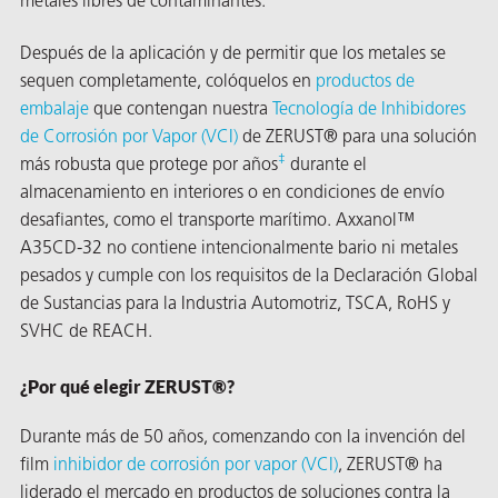
metales libres de contaminantes.
Después de la aplicación y de permitir que los metales se
sequen completamente, colóquelos en
productos de
embalaje
que contengan nuestra
Tecnología de Inhibidores
de Corrosión por Vapor (VCI)
de ZERUST® para una solución
‡
más robusta que protege por años
durante el
almacenamiento en interiores o en condiciones de envío
desafiantes, como el transporte marítimo. Axxanol™
A35CD-32 no contiene intencionalmente bario ni metales
pesados y cumple con los requisitos de la Declaración Global
de Sustancias para la Industria Automotriz, TSCA, RoHS y
SVHC de REACH.
AQs)
¿Por qué elegir ZERUST®?
Durante más de 50 años, comenzando con la invención del
film
inhibidor de corrosión por vapor (VCI)
, ZERUST® ha
liderado el mercado en productos de soluciones contra la