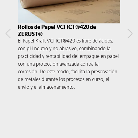
Rollos de Papel VCI ICT®420 de
Pap
ZERUST®
de
El Papel Kraft VCI ICT®420 es libre de ácidos,
El P
con pH neutro y no abrasivo, combinando la
ICT
practicidad y rentabilidad del empaque en papel
pode
con una protección avanzada contra la
ferr
corrosión. De este modo, facilita la preservación
acer
de metales durante los procesos en curso, el
de 
envío y el almacenamiento.