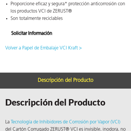
Proporcione eficaz y segura* protección anticorrosión con
ión
los productos VCI de ZERUST®
Son totalmente reciclables
Solicitar Información
Volver a Papel de Embalaje VCI Kraft >
cas
echo
riores
Descripción del Producto
de Óxido
Descripción del Producto
ial
La
Tecnología de Inhibidores de Corrosión por Vapor (VCI)
del Cartón Corrugado ZERUST® VCI es invisible, inodora, no