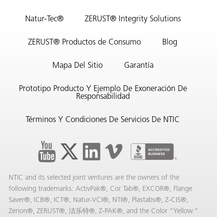
Natur-Tec®
ZERUST® Integrity Solutions
ZERUST® Productos de Consumo
Blog
Mapa Del Sitio
Garantía
Prototipo Producto Y Ejemplo De Exoneración De
Responsabilidad
Términos Y Condiciones De Servicios De NTIC
NTIC and its selected joint ventures are the owners of the
following trademarks: ActivPak®, Cor Tab®, EXCOR®, Flange
Saver®, ICB®, ICT®, Natur-VCI®, NTI®, Plastabs®, Z-CIS®,
Zerion®, ZERUST®, 洁乐特®, Z-PAK®, and the Color “Yellow.”