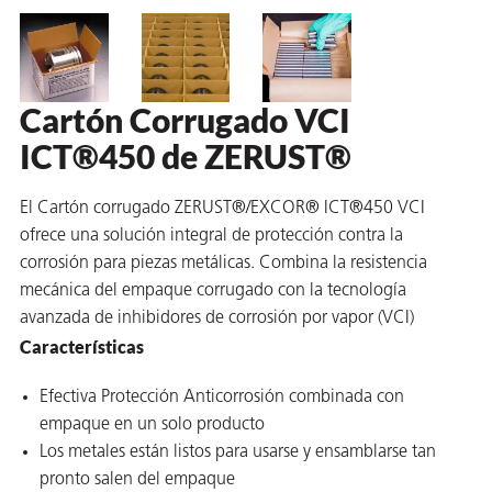
 VCI
ivos e
Cartón Corrugado VCI
antes
ICT®450 de ZERUST®
dustriales
El Cartón corrugado ZERUST®/EXCOR® ICT®450 VCI
ofrece una solución integral de protección contra la
corrosión para piezas metálicas. Combina la resistencia
mecánica del empaque corrugado con la tecnología
avanzada de inhibidores de corrosión por vapor (VCI)
Características
antes
Efectiva Protección Anticorrosión combinada con
bado de
empaque en un solo producto
Los metales están listos para usarse y ensamblarse tan
pronto salen del empaque