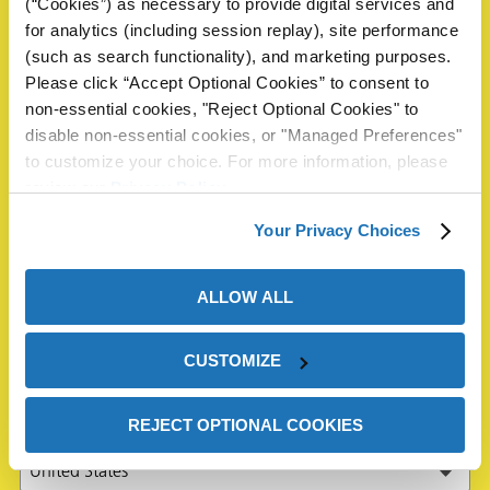
Nombre
*
(“Cookies”) as necessary to provide digital services and
for analytics (including session replay), site performance
(such as search functionality), and marketing purposes.
Please click “Accept Optional Cookies” to consent to
First
non-essential cookies, "Reject Optional Cookies" to
disable non-essential cookies, or "Managed Preferences"
to customize your choice. For more information, please
review our
Privacy Policy
.
Last
Your Privacy Choices
Correo electrónico
*
Teléfono
ALLOW ALL
Compañía
*
CUSTOMIZE
REJECT OPTIONAL COOKIES
País
*