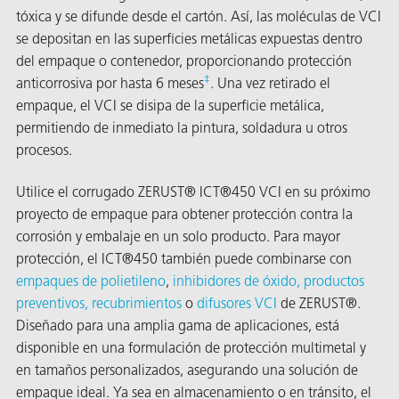
tóxica y se difunde desde el cartón. Así, las moléculas de VCI
se depositan en las superficies metálicas expuestas dentro
del empaque o contenedor, proporcionando protección
‡
anticorrosiva por hasta 6 meses
. Una vez retirado el
empaque, el VCI se disipa de la superficie metálica,
permitiendo de inmediato la pintura, soldadura u otros
procesos.
or
Utilice el corrugado ZERUST® ICT®450 VCI en su próximo
do de
proyecto de empaque para obtener protección contra la
corrosión y embalaje en un solo producto. Para mayor
protección, el ICT®450 también puede combinarse con
empaques de polietileno
,
inhibidores de óxido, productos
preventivos, recubrimientos
o
difusores VCI
de ZERUST®.
Diseñado para una amplia gama de aplicaciones, está
disponible en una formulación de protección multimetal y
en tamaños personalizados, asegurando una solución de
empaque ideal. Ya sea en almacenamiento o en tránsito, el