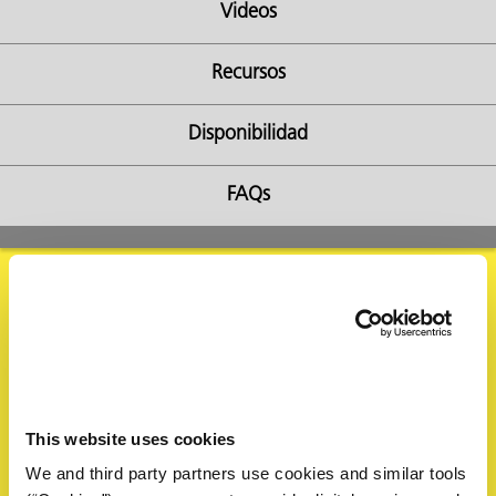
Videos
Recursos
Disponibilidad
ba?
FAQs
Solicitar Información
Complete el siguiente formulario para solicitar una muestra
o información. Un representante de ZERUST® revisará su
This website uses cookies
solicitud y responderá dentro de 1 día hábil.
We and third party partners use cookies and similar tools