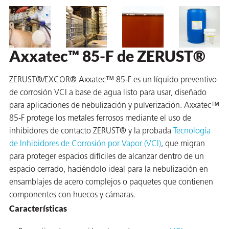
 VCI
ivos e
Axxatec™ 85-F de ZERUST®
antes
ZERUST®/EXCOR® Axxatec™ 85-F es un líquido preventivo
de corrosión VCI a base de agua listo para usar, diseñado
dustriales
para aplicaciones de nebulización y pulverización. Axxatec™
85-F protege los metales ferrosos mediante el uso de
inhibidores de contacto ZERUST® y la probada
Tecnología
de Inhibidores de Corrosión por Vapor (VCI)
, que migran
para proteger espacios difíciles de alcanzar dentro de un
espacio cerrado, haciéndolo ideal para la nebulización en
antes
ensamblajes de acero complejos o paquetes que contienen
bado de
componentes con huecos y cámaras.
Características