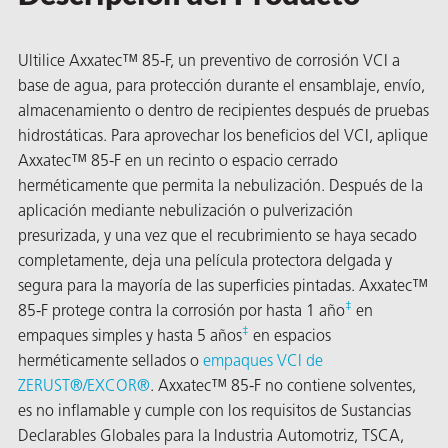
Ultilice Axxatec™ 85-F, un preventivo de corrosión VCI a
base de agua, para protección durante el ensamblaje, envío,
almacenamiento o dentro de recipientes después de pruebas
hidrostáticas. Para aprovechar los beneficios del VCI, aplique
Axxatec™ 85-F en un recinto o espacio cerrado
or
herméticamente que permita la nebulización. Después de la
aplicación mediante nebulización o pulverización
do de
presurizada, y una vez que el recubrimiento se haya secado
completamente, deja una película protectora delgada y
segura para la mayoría de las superficies pintadas. Axxatec™
‡
85-F protege contra la corrosión por hasta 1 año
en
‡
empaques simples y hasta 5 años
en espacios
herméticamente sellados o
empaques VCI de
ZERUST®/EXCOR®
. Axxatec™ 85-F no contiene solventes,
es no inflamable y cumple con los requisitos de Sustancias
Declarables Globales para la Industria Automotriz, TSCA,