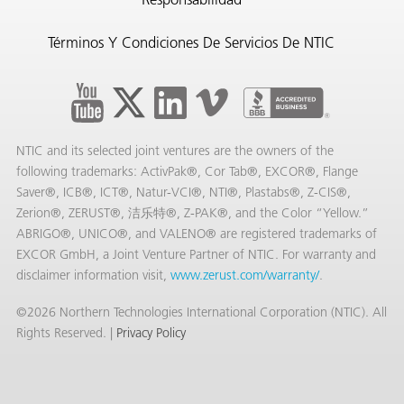
Responsabilidad
Términos Y Condiciones De Servicios De NTIC
NTIC and its selected joint ventures are the owners of the
following trademarks: ActivPak®, Cor Tab®, EXCOR®, Flange
Saver®, ICB®, ICT®, Natur-VCI®, NTI®, Plastabs®, Z-CIS®,
Zerion®, ZERUST®, 洁乐特®, Z-PAK®, and the Color “Yellow.”
ABRIGO®, UNICO®, and VALENO® are registered trademarks of
EXCOR GmbH, a Joint Venture Partner of NTIC. For warranty and
disclaimer information visit,
www.zerust.com/warranty/
.
©2026 Northern Technologies International Corporation (NTIC). All
Rights Reserved. |
Privacy Policy