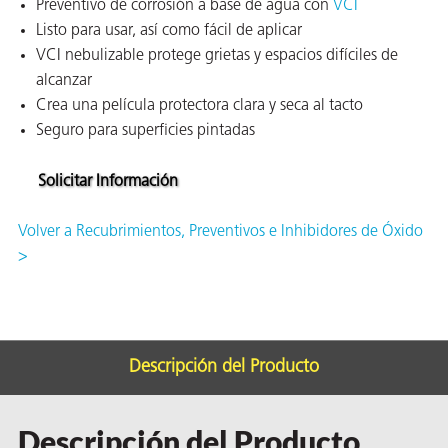
Preventivo de corrosión a base de agua con
VCI
ión
Listo para usar, así como fácil de aplicar
VCI nebulizable protege grietas y espacios difíciles de
alcanzar
Crea una película protectora clara y seca al tacto
Seguro para superficies pintadas
Solicitar Información
cas
echo
Volver a Recubrimientos, Preventivos e Inhibidores de Óxido
>
riores
de Óxido
Descripción del Producto
ial
Descripción del Producto