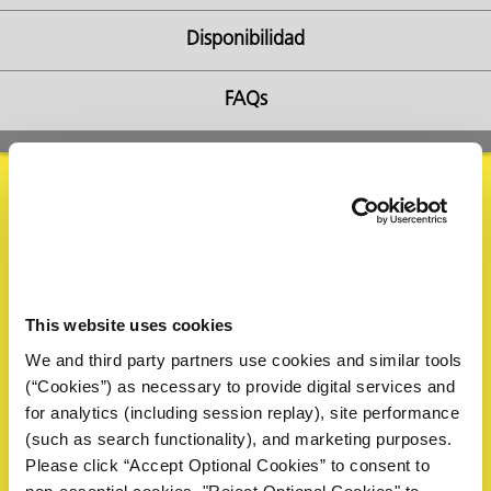
Disponibilidad
FAQs
ba?
Solicitar Información
Complete el siguiente formulario para solicitar una muestra
This website uses cookies
o información. Un representante de ZERUST® revisará su
solicitud y responderá dentro de 1 día hábil.
We and third party partners use cookies and similar tools
(“Cookies”) as necessary to provide digital services and
Nombre
*
for analytics (including session replay), site performance
(such as search functionality), and marketing purposes.
Please click “Accept Optional Cookies” to consent to