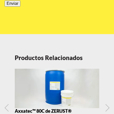
Enviar
Productos Relacionados
Axxatec™ 80C de ZERUST®
Ax