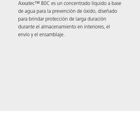
Axxatec™ 80C es un concentrado líquido a base
Axx
de agua para la prevención de óxido, diseñado
base
para brindar protección de larga duración
dise
durante el almacenamiento en interiores, el
pulv
envío y el ensamblaje.
usa
pro
Tecn
Vapo
y e